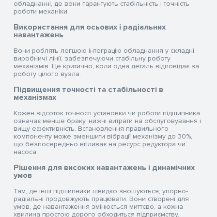
обладнанні, де вони гарантують стабільність і точність
роботи механіки.
Використання для осьових і радіальних
навантажень
Вони роблять легшою інтеграцію обладнання у складні
виробничі лінії, забезпечуючи стабільну роботу
механізмів. Це критично, коли одна деталь відповідає за
роботу цілого вузла.
Підвищення точності та стабільності в
механізмах
Кожен відсоток точності установки чи роботи підшипника
означає менше браку, нижчі витрати на обслуговування і
вищу ефективність. Встановлення правильного
компоненту може зменшити вібрації механізму до 30%,
що безпосередньо впливає на ресурс редуктора чи
насоса.
Рішення для високих навантажень і динамічних
умов
Там, де інші підшипники швидко зношуються, упорно-
радіальні продовжують працювати. Вони створені для
умов, де навантаження змінюється миттєво, а кожна
хвилина простою дорого обходиться підприємству.