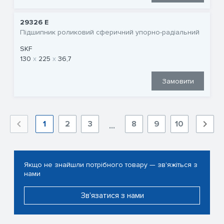
29326 E
Підшипник роликовий сферичний упорно-радіальний
SKF
130
225
36,7
Замовити
1
2
3
8
9
10
...
Якщо не знайшли потрібного товару — зв'яжіться з
нами
Зв'язатися з нами