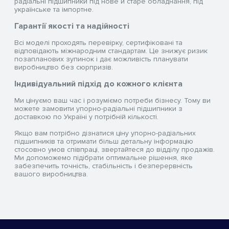
радіальні підшипники під нове й старе обладнання, під
українське та імпортне.
Гарантії якості та надійності
Всі моделі проходять перевірку, сертифіковані та
відповідають міжнародним стандартам. Це знижує ризик
позапланових зупинок і дає можливість планувати
виробництво без сюрпризів.
Індивідуальний підхід до кожного клієнта
Ми цінуємо ваш час і розуміємо потреби бізнесу. Тому ви
можете замовити упорно-радіальні підшипники з
доставкою по Україні у потрібній кількості.
Якщо вам потрібно дізнатися ціну упорно-радіальних
підшипників та отримати більш детальну інформацію
стосовно умов співпраці, звертайтеся до відділу продажів.
Ми допоможемо підібрати оптимальне рішення, яке
забезпечить точність, стабільність і безперервність
вашого виробництва.