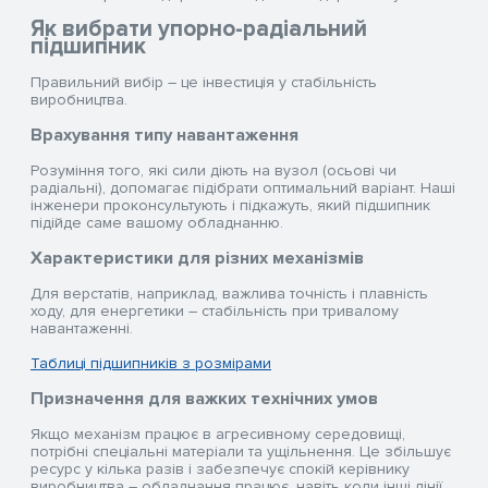
Як вибрати упорно-радіальний
підшипник
Правильний вибір – це інвестиція у стабільність
виробництва.
Врахування типу навантаження
Розуміння того, які сили діють на вузол (осьові чи
радіальні), допомагає підібрати оптимальний варіант. Наші
інженери проконсультують і підкажуть, який підшипник
підійде саме вашому обладнанню.
Характеристики для різних механізмів
Для верстатів, наприклад, важлива точність і плавність
ходу, для енергетики – стабільність при тривалому
навантаженні.
Таблиці підшипників з розмірами
Призначення для важких технічних умов
Якщо механізм працює в агресивному середовищі,
потрібні спеціальні матеріали та ущільнення. Це збільшує
ресурс у кілька разів і забезпечує спокій керівнику
виробництва – обладнання працює, навіть коли інші лінії