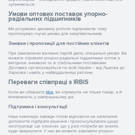
зупиняються.
Умови оптових поставок упорно-
радіальних підшипників
Ми розуміємо динаміку роботи підприємств, тому
пропонуємо гнучкі умови для закупівельників.
Знижки і пропозиції для постійних клієнтів
При замовленні великих партій діють спеціальні умови. Ви
можете отримати упорно-радіальні підшипники оптом з
вигідною знижкою та зі стабільними поставками.
Доставка організовується по всій Україні – від Львова до
Харкова і навіть у найвіддаленіші регіони.
Переваги співпраці з IRBIS
Коли ви обираєте
Irbis
, ви отримуєте не тільки товар, а й
впевненість у завтрашньому дні.
Підтримка і консультації
Наші інженери завжди готові відповісти на запитання,
допомогти підібрати рішення і проконсультувати щодо
експлуатації. Це означає, що у разі потреби ви знаєте,
куди звернутися. У нас ви можете замовити упорно-