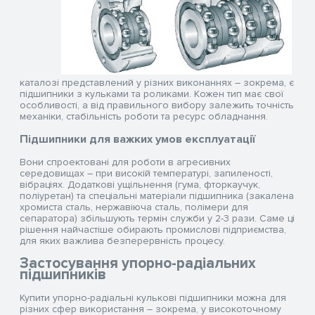
каталозі представлений у різних виконаннях – зокрема, є
підшипники з кульками та роликами. Кожен тип має свої
особливості, а від правильного вибору залежить точність
механіки, стабільність роботи та ресурс обладнання.
Підшипники для важких умов експлуатації
Вони спроектовані для роботи в агресивних
середовищах – при високій температурі, запиленості,
вібраціях. Додаткові ущільнення (гума, фторкаучук,
поліуретан) та спеціальні матеріали підшипника (закалена
хромиста сталь, нержавіюча сталь, полімери для
сепаратора) збільшують термін служби у 2-3 рази. Саме ці
рішення найчастіше обирають промислові підприємства,
для яких важлива безперервність процесу.
Застосування упорно-радіальних
підшипників
Купити упорно-радіальні кулькові підшипники можна для
різних сфер використання – зокрема, у високоточному