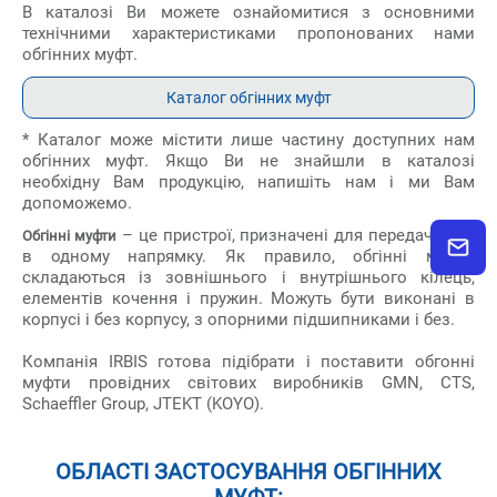
В каталозі Ви можете ознайомитися з основними
технічними характеристиками пропонованих нами
обгінних муфт.
Каталог обгінних муфт
* Каталог може містити лише частину доступних нам
обгінних муфт. Якщо Ви не знайшли в каталозі
необхідну Вам продукцію, напишіть нам і ми Вам
допоможемо.
– це пристрої, призначені для передачі руху
Обгінні муфти
в одному напрямку. Як правило, обгінні муфти
складаються із зовнішнього і внутрішнього кілець,
елементів кочення і пружин. Можуть бути виконані в
корпусі і без корпусу, з опорними підшипниками і без.
Компанія IRBIS готова підібрати і поставити обгонні
муфти провідних світових виробників GMN, CTS,
Schaeffler Group, JTEKT (KOYO).
ОБЛАСТІ ЗАСТОСУВАННЯ ОБГІННИХ