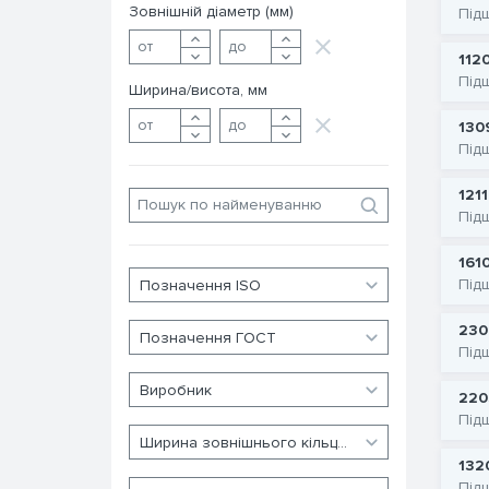
Зовнішній діаметр (мм)
Під
112
Під
Ширина/висота, мм
130
Під
121
Під
1610
Під
230
Під
220
Під
132
Під