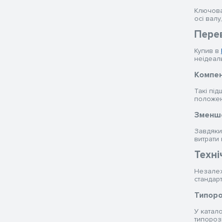
Ключова
осі вал
Пере
Купив в
неідеал
Компен
Такі під
положен
Зменше
Завдяки 
витрати 
Техні
Незалеж
стандар
Типоро
У катало
типорозм