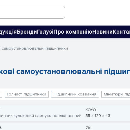
дукція
Бренди
Галузі
Про компанію
Новини
Конта
і самоустановлювальні підшипники
кові самоустановлювальні підши
Голчасті підшипники
Підшипники ковзання
Мініатюрні п
1
KOYO
шипник кульковий самоустановлювальний
55
120
43
6
ZKL