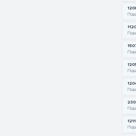
120
Під
112
Під
150
Під
120
Під
120
Під
230
Під
121
Під