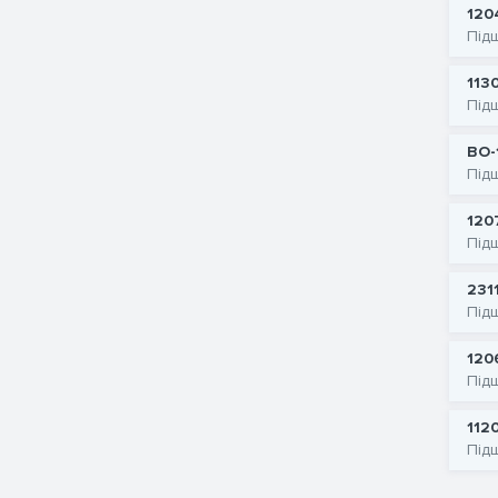
120
Під
113
Під
ВО-
Під
120
Під
231
Під
120
Під
112
Під