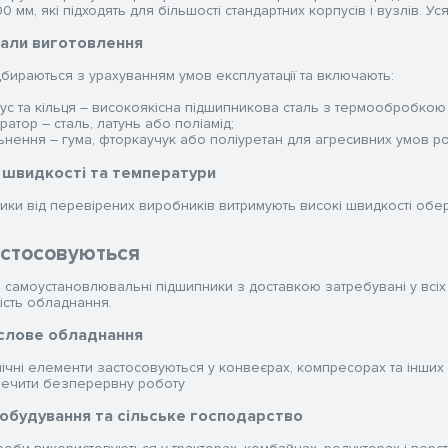
0 мм, які підходять для більшості стандартних корпусів і вузлів. Уся
али виготовлення
дбираються з урахуванням умов експлуатації та включають:
ус та кільця – високоякісна підшипникова сталь з термообробкою дл
ратор – сталь, латунь або поліамід;
ьнення – гума, фторкаучук або поліуретан для агресивних умов ро
 швидкості та температури
ики від перевірених виробників витримують високі швидкості обер
астосовуються
і самоустановлювальні підшипники з доставкою затребувані у всіх 
ість обладнання.
слове обладнання
нічні елементи застосовуються у конвеєрах, компресорах та інших 
печити безперервну роботу
будування та сільське господарство