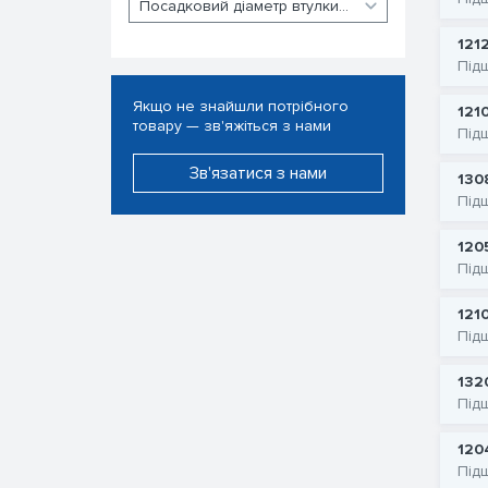
121
Під
Якщо не знайшли потрібного
121
товару — зв'яжіться з нами
Під
Зв'язатися з нами
130
Під
120
Під
121
Під
132
Під
120
Під