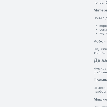
понад 10
Матері
Вони пі
корп
сепа
ущіл
Робочі
Підшипн
+120 °C.
Де з
Кульков
стабільн
Проми
Ці меха
і забез
Машино