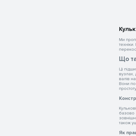
Кульк
Ми пропо
техніки
перекоси
Що та
Ці підш
вузлах,
валів на
Вони поє
простот
Констр
Кульков
базово 
зовнішнь
також у
Як пра