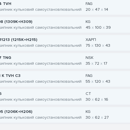
4 TVH
FAG
шипник кульковий самоустановлювальний
20
47
14
08 (1309K+H309)
KG
шипник кульковий самоустановлювальний
45
100
39
11213 (1215K+H215)
ХАРП
шипник кульковий самоустановлювальний
75
130
43
7 TNG
NSK
шипник кульковий самоустановлювальний
35
72
17
1 K TVH C3
FAG
шипник кульковий самоустановлювальний
55
120
43
6
CT
шипник кульковий самоустановлювальний
30
62
16
05 (1206K+H206)
KG
шипник кульковий самоустановлювальний
30
62
27