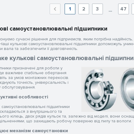
1
2
3
47
...
ові самоустановлювальні підшипники
нуємо сучасні рішення для підприємств, яким потрібна надійність,
. Наші кулькові самоустановлювальні підшипники допоможуть уникн
 вала та забезпечити її довговічність.
ке кулькові самоустановлювальні підшипни
ипники призначені для роботи у
 де важливе стабільне обертання
віть за умов монтажних перекосів.
днують точність, універсальність і
у обслуговування.
уктивні особливості
і самоустановлювальні підшипники
складаються з внутрішнього та
ого кілець, двох рядів кульок та, залежно від моделі, вони оснащу
щільненнями, що захищають робочу поверхню від пилу та вологи.
цює механізм самоустановки