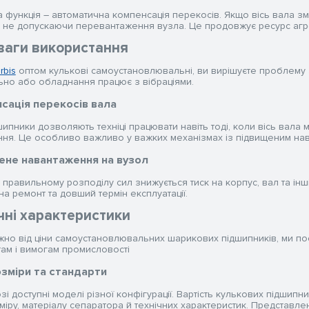
 функція – автоматична компенсація перекосів. Якщо вісь вала зм
у, не допускаючи перевантаження вузла. Це продовжує ресурс агрег
ваги використання
Irbis
оптом кулькові самоустановлювальні, ви вирішуєте проблему з
ьно або обладнання працює з вібраціями.
сація перекосів вала
шипники дозволяють техніці працювати навіть тоді, коли вісь вала
ня. Це особливо важливо у важких механізмах із підвищеним на
не навантаження на вузол
правильному розподілу сил знижується тиск на корпус, вал та інш
на ремонт та довший термін експлуатації.
чні характеристики
но від ціни самоустановлювальних шарикових підшипників, ми пос
там і вимогам промисловості
зміри та стандарти
зі доступні моделі різної конфігурації. Вартість кулькових підши
іру, матеріалу сепаратора й технічних характеристик. Представлені