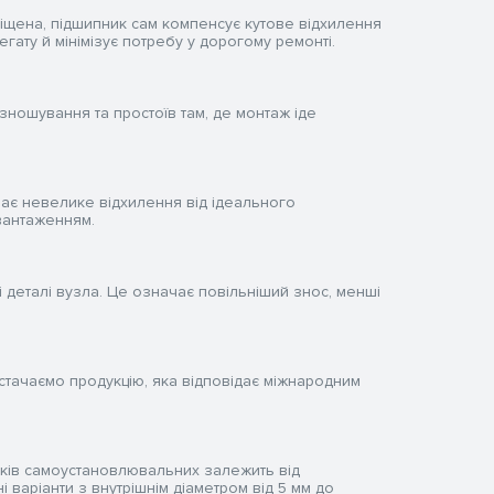
іщена, підшипник сам компенсує кутове відхилення
ату й мінімізує потребу у дорогому ремонті.
ношування та простоїв там, де монтаж іде
 має невелике відхилення від ідеального
вантаженням.
і деталі вузла. Це означає повільніший знос, менші
тачаємо продукцію, яка відповідає міжнародним
пників самоустановлювальних залежить від
 варіанти з внутрішнім діаметром від 5 мм до