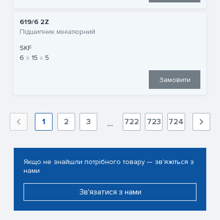
619/6 2Z
Підшипник мініатюрний
SKF
6
15
5
Замовити
1
2
3
722
723
724
...
Якщо не знайшли потрібного товару — зв'яжіться з
нами
Зв'язатися з нами