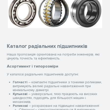
Каталог радіальних підшипників
Наша пропозиція орієнтована на потреби інженерів, які
цінують точність та ефективність.
Асортимент і типорозміри
У каталозі радіальних підшипників доступні:
Голчасті
– компактні підшипники з тонкими роликами,
витримують великі радіальні навантаження при
мінімальному діаметрі.
Кулькові
– універсальні, тихо працюють на високих
швидкостях, підходять для більшості машин і
механізмів.
Ролико
ві
– розраховані на підвищені навантаження:
Сферичні
– самоустановлюються й витримують