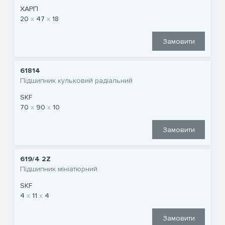
ХАРП
20
47
18
Замовити
61814
Підшипник кульковий радіальний
SKF
70
90
10
Замовити
619/4 2Z
Підшипник мініатюрний
SKF
4
11
4
Замовити