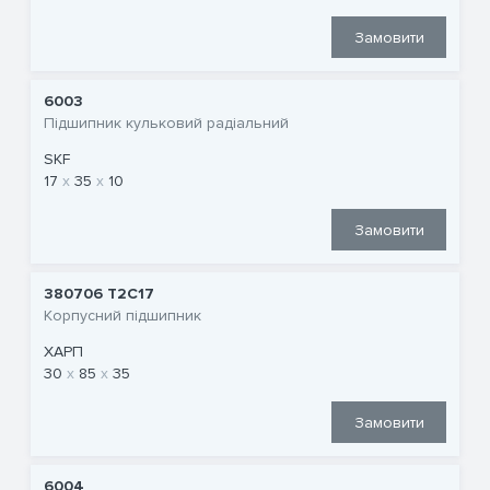
Замовити
6003
Підшипник кульковий радіальний
SKF
17
35
10
Замовити
380706 T2C17
Корпусний підшипник
ХАРП
30
85
35
Замовити
6004