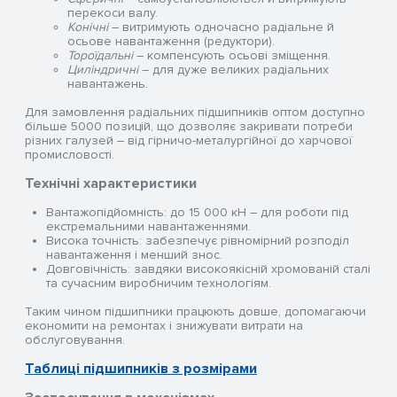
перекоси валу.
Конічні
– витримують одночасно радіальне й
осьове навантаження (редуктори).
Тороїдальні
– компенсують осьові зміщення.
Циліндричні
– для дуже великих радіальних
навантажень.
Для замовлення радіальних підшипників оптом доступно
більше 5000 позицій, що дозволяє закривати потреби
різних галузей – від гірничо-металургійної до харчової
промисловості.
Технічні характеристики
Вантажопідйомність: до 15 000 кН – для роботи під
екстремальними навантаженнями.
Висока точність: забезпечує рівномірний розподіл
навантаження і менший знос.
Довговічність: завдяки високоякісній хромованій сталі
та сучасним виробничим технологіям.
Таким чином підшипники працюють довше, допомагаючи
економити на ремонтах і знижувати витрати на
обслуговування.
Таблиці підшипників з розмірами