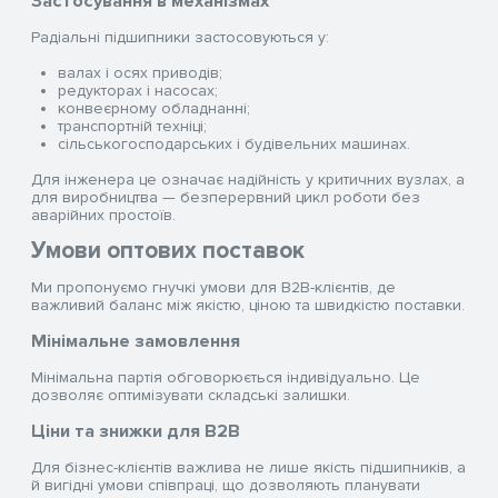
Застосування в механізмах
Радіальні підшипники застосовуються у:
валах і осях приводів;
редукторах і насосах;
конвеєрному обладнанні;
транспортній техніці;
сільськогосподарських і будівельних машинах.
Для інженера це означає надійність у критичних вузлах, а
для виробництва — безперервний цикл роботи без
аварійних простоїв.
Умови оптових поставок
Ми пропонуємо гнучкі умови для B2B-клієнтів, де
важливий баланс між якістю, ціною та швидкістю поставки.
Мінімальне замовлення
Мінімальна партія обговорюється індивідуально. Це
дозволяє оптимізувати складські залишки.
Ціни та знижки для B2B
Для бізнес-клієнтів важлива не лише якість підшипників, а
й вигідні умови співпраці, що дозволяють планувати