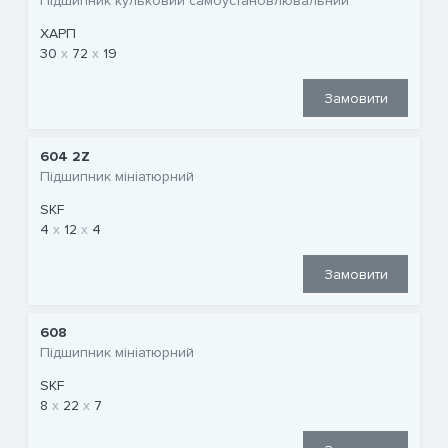
Підшипник кульковий самоустановлювальний
ХАРП
30
72
19
Замовити
604 2Z
Підшипник мініатюрний
SKF
4
12
4
Замовити
608
Підшипник мініатюрний
SKF
8
22
7