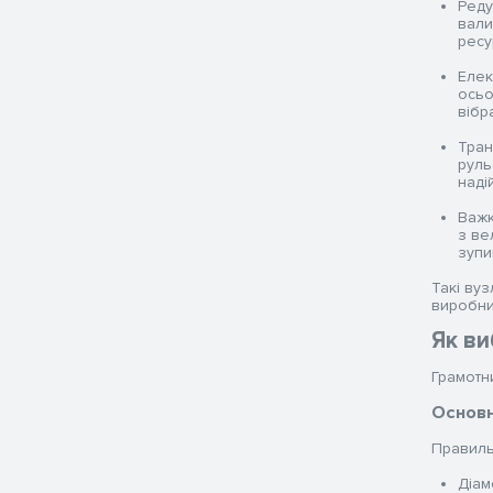
Реду
вали
ресу
Елек
осьо
вібр
Тран
руль
наді
Важк
з ве
зупи
Такі ву
виробни
Як ви
Грамотн
Основн
Правильн
Діам