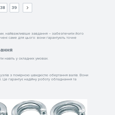
38
39
ми, найважливіше завдання – забезпечити його
чені саме для цього: вони гарантують точне
вання
ти навіть у складних умовах.
вузлів з помірною швидкістю обертання валів. Вони
і. Це гарантує надійну роботу обладнання та