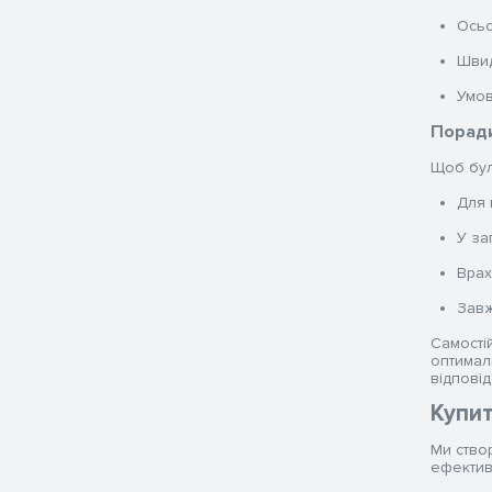
Осьо
Швид
Умов
Поради
Щоб було
Для 
У за
Врах
Завж
Самості
оптимал
відпові
Купит
Ми ство
ефектив