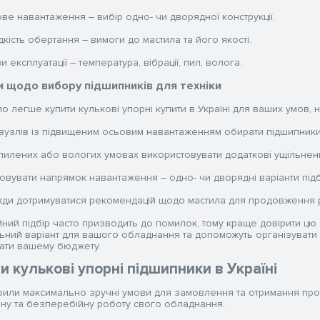
ве навантаження – вибір одно- чи дворядної конструкції.
кість обертання – вимоги до мастила та його якості.
и експлуатації – температура, вібрації, пил, волога.
 щодо вибору підшипників для техніки
 легше купити кулькові упорні купити в Україні для ваших умов, н
вузлів із підвищеним осьовим навантаженням обирати підшипники,
пилених або вологих умовах використовувати додаткові ущільнен
овувати напрямок навантаження – одно- чи дворядні варіанти пі
ди дотримуватися рекомендацій щодо мастила для продовження р
йний підбір часто призводить до помилок, тому краще довірити цю
ьний варіант для вашого обладнання та допоможуть організувати д
дати вашему бюджету.
и кулькові упорні підшипники в Україні
рили максимально зручні умови для замовлення та отримання про
ну та безперебійну роботу свого обладнання.