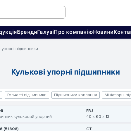
дукція
Бренди
Галузі
Про компанію
Новини
Конта
і упорні підшипники
Кулькові упорні підшипники
Голчасті підшипники
Підшипники ковзання
Мініатюрні п
08
FBJ
шипник кульковий упорний
40
60
13
6 (51306)
CT