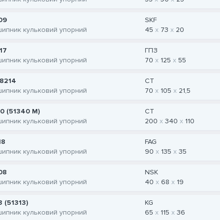
09
SKF
шипник кульковий упорний
45
73
20
17
ГПЗ
шипник кульковий упорний
70
125
55
8214
CT
шипник кульковий упорний
70
105
21,5
0 (51340 M)
CT
шипник кульковий упорний
200
340
110
18
FAG
шипник кульковий упорний
90
135
35
08
NSK
шипник кульковий упорний
40
68
19
3 (51313)
KG
шипник кульковий упорний
65
115
36