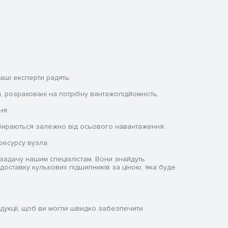
аші експерти радять:
 розраховані на потрібну вантажопідйомність.
ня.
дбираються залежно від осьового навантаження.
есурсу вузла.
 задачу нашим спеціалістам. Вони знайдуть
оставку кулькових підшипників за ціною, яка буде
дукції, щоб ви могли швидко забезпечити