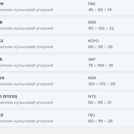
09
FAG
шипник кульковий упорний
45
65
14
18
NSK
шипник кульковий упорний
90
120
22
12
KOYO
шипник кульковий упорний
60
95
26
15
SKF
шипник кульковий упорний
75
100
19
24
NSK
шипник кульковий упорний
120
170
39
0 (51310)
NTE
шипник кульковий упорний
50
95
31
12
FBJ
шипник кульковий упорний
60
95
26