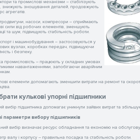
ктори та промислові механізми – стабілізують
, знижують зношування деталей, продовжують
рс агрегатів.
тродвигуни, насоси, компресори – сприймають
ві сили від робочих елементів, зменшують
ації та шум, підвищують стабільність роботи.
спорт і машинобудування – застосовуються у
ових вузлах, коробках передач, підвищуючи
йність і безпеку.
а промисловість – працюють у складних умовах
ликими навантаженнями, запобігаючи аварійним
нкам.
злові елементи допомагають зменшити витрати на ремонт та скорот
цтва.
брати кулькові упорні підшипники
ий вибір підшипника допомагає уникнути зайвих витрат та збільшу
і параметри вибору підшипників
ий вибір визначає ресурс обладнання та економію на обслуговуван
етр валу і корпусу – правильна посадка та стабільність роботи.