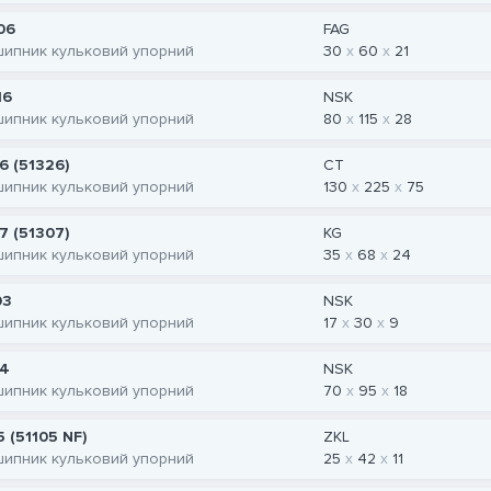
06
FAG
шипник кульковий упорний
30
60
21
16
NSK
шипник кульковий упорний
80
115
28
6 (51326)
CT
шипник кульковий упорний
130
225
75
7 (51307)
KG
шипник кульковий упорний
35
68
24
03
NSK
шипник кульковий упорний
17
30
9
14
NSK
шипник кульковий упорний
70
95
18
5 (51105 NF)
ZKL
шипник кульковий упорний
25
42
11