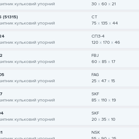
шипник кульковий упорний
30
60
21
5 (51315)
CT
шипник кульковий упорний
75
135
44
24
СПЗ-4
шипник кульковий упорний
120
170
46
12
FBJ
шипник кульковий упорний
60
85
17
05
FAG
шипник кульковий упорний
25
47
15
17
SKF
шипник кульковий упорний
85
110
19
04
SKF
шипник кульковий упорний
20
35
10
11
NSK
шипник кульковий упорний
55
90
25