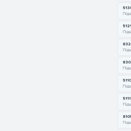
513
Під
512
Під
832
Під
830
Під
511
Під
511
Під
810
Під