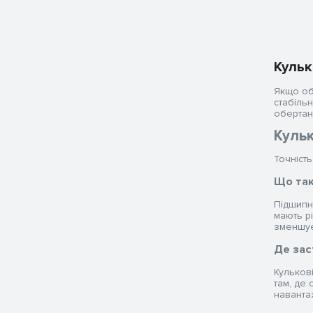
Кульк
Якщо об
стабіль
обертанн
Кульк
Точність
Що так
Підшипн
мають р
зменшує
Де зас
Кульков
там, де
наванта