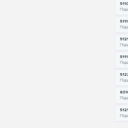
511
Під
511
Під
512
Під
511
Під
512
Під
831
Під
512
Під