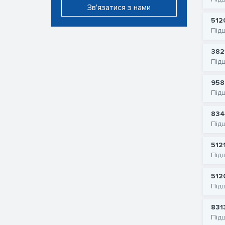
Зв'язатися з нами
512
Під
382
Під
958
Під
834
Під
512
Під
512
Під
831
Під