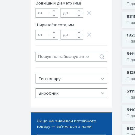
Зовнішній діаметр (мм)
Під
831
Під
Ширина/висота, мм
182
Під
511
Під
512
Під
511
Під
511
Під
Якщо не знайшли потрібного
товару — зв'яжіться з нами
512
Під