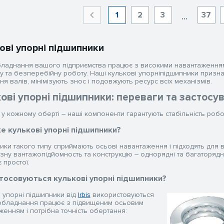
1
2
3
37
...
ові упорні підшипники
ладнання вашого підприємства працює з високими навантаження
ну та безперебійну роботу. Наші кулькові упорніпідшипники призна
я валів, мінімізують знос і подовжують ресурс всіх механізмів.
ові упорні підшипники: переваги та застосу
 у кожному оберті – наші компоненти гарантують стабільність робо
е кулькові упорні підшипники?
ики такого типу сприймають осьові навантаження і підходять для 
ізну вантажопідйомность та конструкцію – однорядні та багаторядн
 простої.
тосовуються кулькові упорні підшипники?
і упорні підшипники від
Irbis
використовуються
 обладнання працює з підвищеним осьовим
женням і потрібна точність обертання: