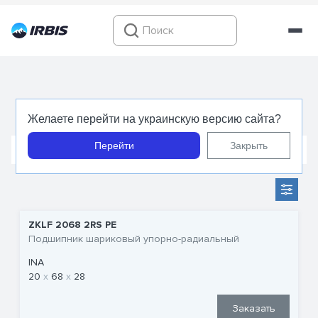
Упорно-радиальные подшипники
Желаете перейти на украинскую версию сайта?
Перейти
Закрыть
Шариковые подшипники
Роликовые подшипники
ZKLF 2068 2RS PE
Подшипник шариковый упорно-радиальный
INA
20
68
28
Заказать