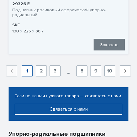
29326 E
Подшипник роликовый сферический упорно-
радиальный
SKF
130
225
36,7
Заказать
1
2
3
8
9
10
...
Если не нашли нужного товара — свяжитесь с нами
Связаться с нами
Упорно-радиальные подшипники