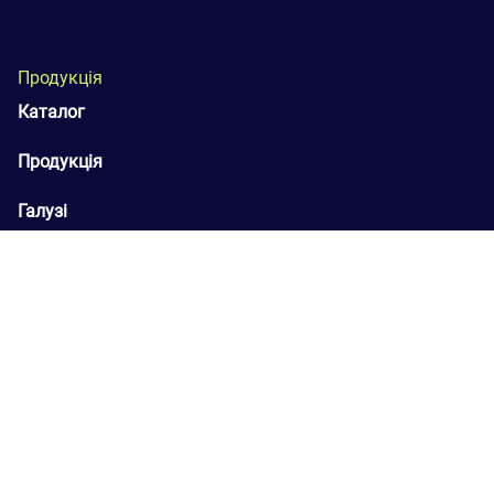
Продукція
Каталог
Продукція
Галузі
B2B Кабінет
Доставка і оплата
Контакти
Мережа представництв
+38 (050) 4-999-555