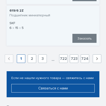
619/6 2Z
Подшипник миниатюрный
SKF
6
15
5
Заказать
1
2
3
722
723
724
...
Если не нашли нужного товара — свяжитесь с нами
Связаться с нами