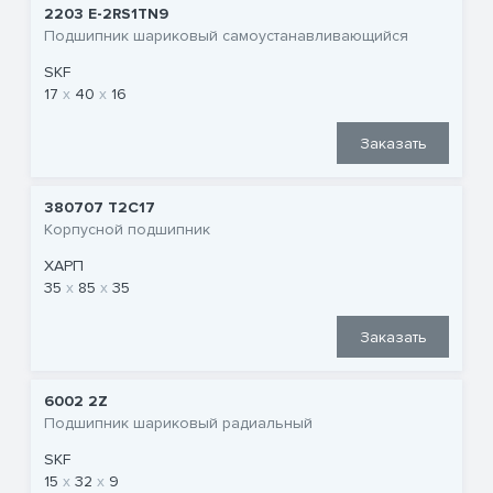
2203 E-2RS1TN9
Подшипник шариковый самоустанавливающийся
SKF
17
40
16
Заказать
380707 T2C17
Корпусной подшипник
ХАРП
35
85
35
Заказать
6002 2Z
Подшипник шариковый радиальный
SKF
15
32
9