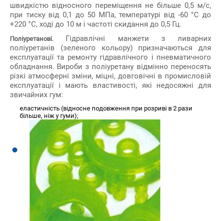
швидкістю відносного переміщення не більше 0,5 м/с,
при тиску від 0,1 до 50 МПа, температурі від -60 °С до
+220 °С, ході до 10 м і частоті скидання до 0,5 Гц.
Гідравлічні манжети з ливарних
Поліуретанові.
поліуретанів (зеленого кольору) призначаються для
експлуатації та ремонту гідравлічного і пневматичного
обладнання. Вироби з поліуретану відмінно переносять
різкі атмосферні зміни, міцні, довговічні в промисловій
експлуатації і мають властивості, які недосяжні для
звичайних гум:
еластичність (відносне подовження при розриві в 2 рази
більше, ніж у гуми);