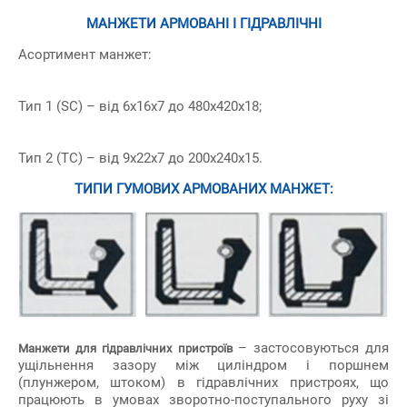
МАНЖЕТИ АРМОВАНІ І ГІДРАВЛІЧНІ
Асортимент манжет:
Тип 1 (SC) – від 6х16х7 до 480х420х18;
Тип 2 (ТС) – від 9х22х7 до 200х240х15.
ТИПИ ГУМОВИХ АРМОВАНИХ МАНЖЕТ:
– застосовуються для
Манжети для гідравлічних пристроїв
ущільнення зазору між циліндром і поршнем
(плунжером, штоком) в гідравлічних пристроях, що
працюють в умовах зворотно-поступального руху зі