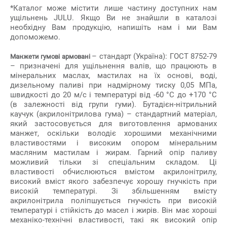
*Каталог може містити лише частину доступних нам
ущільнень JULU. Якщо Ви не знайшли в каталозі
необхідну Вам продукцію, напишіть нам і ми Вам
допоможемо.
– стандарт (Україна): ГОСТ 8752-79
Манжети гумові армовані
– призначені для ущільнення валів, що працюють в
мінеральних маслах, мастилах на їх основі, воді,
дизельному паливі при надмірному тиску 0,05 МПа,
швидкості до 20 м/с і температурі від -60 °С до +170 °С
(в залежності від групи гуми). Бутадієн-нітрильний
каучук (акрилонітрилова гума) – стандартний матеріал,
який застосовується для виготовлення армованих
манжет, оскільки володіє хорошими механічними
властивостями і високим опором мінеральним
масляним мастилам і жирам. Гарний опір паливу
можливий тільки зі спеціальним складом. Ці
властивості обчислюються вмістом акрилонітрилу,
високий вміст якого забезпечує хорошу гнучкість при
високій температурі. Зі збільшенням вмісту
акрилонітрила поліпшується гнучкість при високій
температурі і стійкість до масел і жирів. Він має хороші
механіко-технічні властивості, такі як високий опір