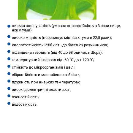
низька зношуваність (умовна зносостійкість в 3 рази вище,
ніж у гуми);
висока міцність (перевищує міцність гуми в 22,5 рази);
кислотостійкість і стійкість до багатьох розчинників;
підвищена твердість (від 40 до 98 одиниць Шора);
температурний інтервал від -60 °С до + 120 °С;
стійкість до мікроорганізмів і цвілі;
вібростійкість и маслобензостійкість;
пружність при низьких температурах;
високі діелектричні властивості;
озоностійкість;
водостійкість.