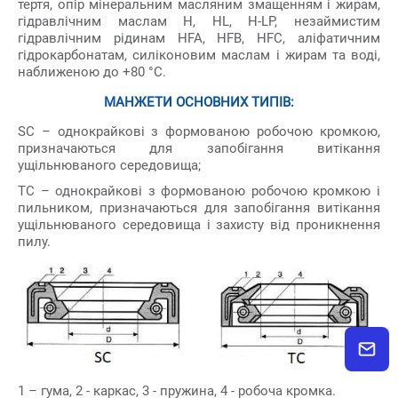
тертя, опір мінеральним масляним змащенням і жирам,
гідравлічним маслам H, HL, H-LP, незаймистим
гідравлічним рідинам HFA, HFB, HFC, аліфатичним
гідрокарбонатам, силіконовим маслам і жирам та воді,
наближеною до +80 °С.
МАНЖЕТИ ОСНОВНИХ ТИПІВ:
SC – однокрайкові з формованою робочою кромкою,
призначаються для запобігання витікання
ущільнюваного середовища;
ТС – однокрайкові з формованою робочою кромкою і
пильником, призначаються для запобігання витікання
ущільнюваного середовища і захисту від проникнення
пилу.
1 – гума, 2 - каркас, 3 - пружина, 4 - робоча кромка.