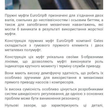
Пружні муфти EuroGrip® призначені для з'єднання двох
валів, схильних до неспіввісностям і осьовим биттям, а
також для запобігання механічних навантажень, які
могли б виникати в результаті використання жорсткої
муфти.
Конструкція пружних муфт EuroGrip® компанії Gates
складається з гумового пружного елемента і двох
металевих полумуфт.
Конструкція ціх муфт унікальна своїми S-образними
лініями, що дозволяють муфті виконувати роль
індикатора крутного моменту і терміну служби приводу.
Вони мають високу демпфуючу здатність, що робить їх
особливо зручними для використання в механізмах
прямого приводу насосів і компресорів.
Їх висока сумісність особливо цінується розробниками
систем швидкісного регулювання, де однією з основних
проблем може бути виникнення резонансу.
Нульові зазори, що характеризують ці деталі,