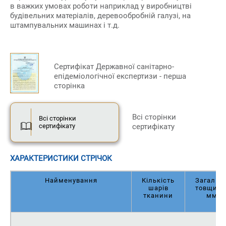
в важких умовах роботи наприклад у виробництві
будівельних матеріалів, деревообробній галузі, на
штампувальних машинах і т.д.
Сертифікат Державної санітарно-
епідеміологічної експертизи - перша
сторінка
Всі сторінки
Всі сторінки
сертифікату
сертифікату
ХАРАКТЕРИСТИКИ СТРІЧОК
Найменування
Кількість
Загальн
шарів
товщина
тканини
мм