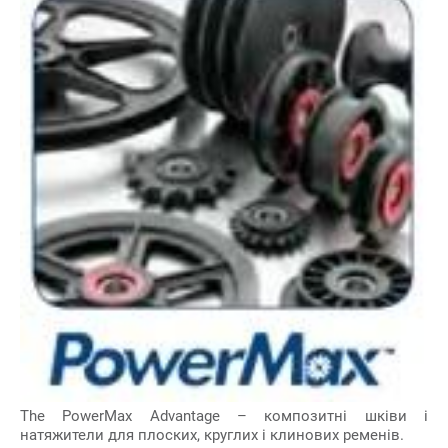
The PowerMax Advantage – композитні шківи і
натяжители для плоских, круглих і клинових ременів.