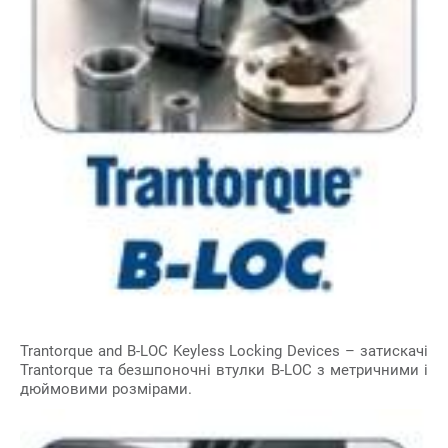
Trantorque and B-LOC Keyless Locking Devices – затискачі
Trantorque та безшпоночні втулки B-LOC з метричними і
дюймовими розмірами.