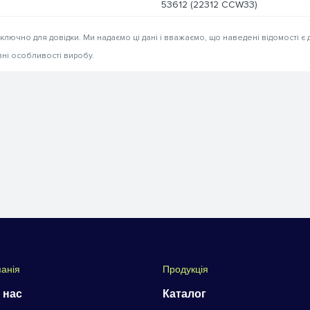
53612 (22312 CCW33)
иключно для довідки. Ми надаємо ці дані і вважаємо, що наведені відомості є 
вні особливості виробу.
анія
Продукція
 нас
Каталог