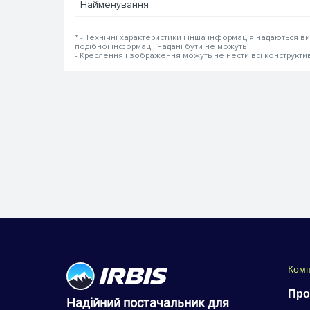
Найменування
* - Технічні характеристики і інша інформація надаються в
подібної інформації надані бути не можуть
- Креслення і зображення можуть не нести всі конструкти
Комп
Про
Надійний постачальник для