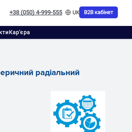
+38 (050) 4-999-555
B2B кабінет
UK
кти
Кар'єра
феричний радіальний