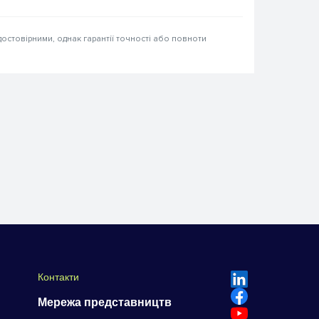
достовірними, однак гарантії точності або повноти
Контакти
Мережа представництв