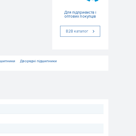
Для підприємств і
оптових покупців
В2В каталог
дшипники
Дворядні підшипники