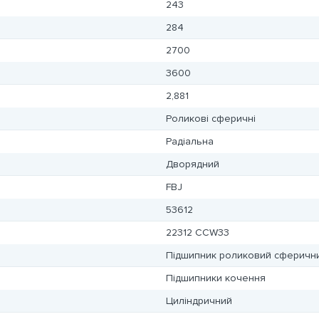
243
284
2700
3600
2,881
Роликові сферичні
Радіальна
Дворядний
FBJ
53612
22312 CCW33
Підшипник роликовий сферични
Підшипники кочення
Циліндричний