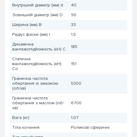
Внутрішній діаметр (мм) d
40
Зовнішній діаметр (мм) D
90
Ширина (мм) B
33
Радіус фаски (мм) r
1,5
Динамічна
185
вантажопідйомність (кН) C
Статична
вантажопідйомність (кН)
151
Co
Гранична частота
обертання зі змазкою
5300
(об/хв)
Гранична частота
обертання з маслом (об/
6700
хв)
Вага (кг)
1,07
Тіла кочення
Роликові сферичні