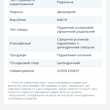
Тип сприйняття
Радіальна
навантаження
Рядність
Дворядний
Виробник
NACHI
Підшипник роликовий
Тип товару
сферичний радіальний
Сферичні роликові
Класифікація
підшипники з
циліндричним отвором
Продукція
Підшипники кочення
Посадковий отвір
Циліндричний
Найменування
22308 EXW33
* - Технічні характеристики і інша інформація надаються
виключно для довідки. Ми надаємо ці дані і вважаємо, що
наведені відомості є достовірними, однак гарантії точності або
повноти подібної інформації надані бути не можуть
- Креслення і зображення можуть не нести всі конструктивні
особливості виробу.