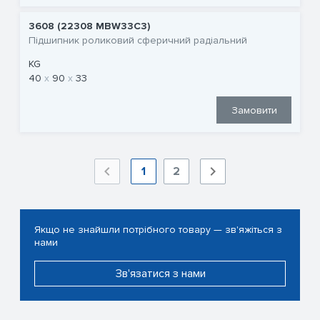
3608 (22308 MBW33C3)
Підшипник роликовий сферичний радіальний
KG
40
90
33
Замовити
1
2
Якщо не знайшли потрібного товару — зв'яжіться з
нами
Зв'язатися з нами