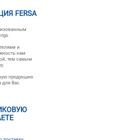
ИЯ FERSA
оризованным
ngs.
телями и
жность нам
ой, тем самым
у.
вую продукцию
 для Вас
ИКОВУЮ
АЕТЕ
ю доставку