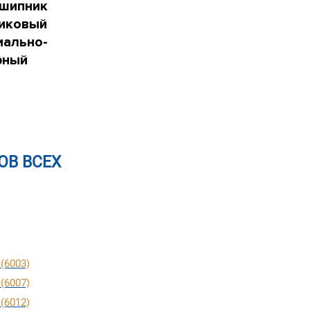
шипник
иковый
иально-
рный
В ВСЕХ
(6003)
3
(6007)
7
(6012)
2