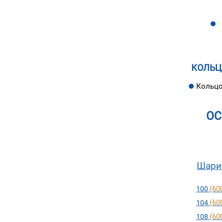
КОЛЬЦ
Кольцо
ОС
Шари
(60
100
(60
104
(60
108