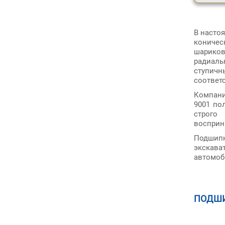
В насто
коничес
шарико
радиаль
ступич
соответс
Компани
9001 по
строго
восприн
Подшип
экскават
автомоб
ПОДШ