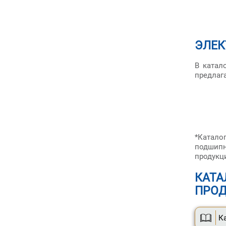
ЭЛЕК
В катал
предлаг
*Катал
подшипн
продукц
КАТА
ПРОД
К