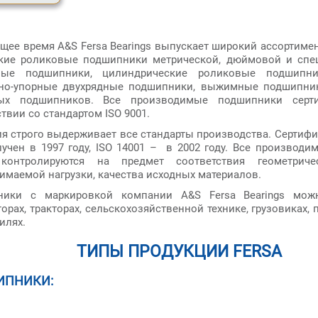
ящее время A&S Fersa Bearings выпускает широкий ассортиме
кие роликовые подшипники метрической, дюймовой и спец
вые подшипники, цилиндрические роликовые подшипни
но-упорные двухрядные подшипники, выжимные подшипни
ных подшипников. Все производимые подшипники серт
твии со стандартом ISO 9001.
я строго выдерживает все стандарты производства. Сертифик
лучен в 1997 году, ISO 14001 – в 2002 году. Все производ
 контролируются на предмет соответствия геометриче
имаемой нагрузки, качества исходных материалов.
ники с маркировкой компании A&S Fersa Bearings мож
орах, тракторах, сельскохозяйственной технике, грузовиках
илях.
ТИПЫ ПРОДУКЦИИ FERSA
ИПНИКИ: