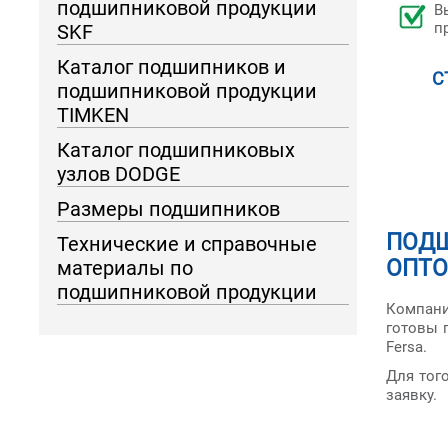
подшипниковой продукции
В
п
SKF
Каталог подшипников и
С
подшипниковой продукции
TIMKEN
Каталог подшипниковых
узлов DODGE
Размеры подшипников
ПОДШ
Технические и справочные
ОПТ
материалы по
подшипниковой продукции
Компани
готовы 
Fersa.
Для тог
заявку.