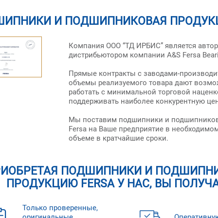
ИПНИКИ И ПОДШИПНИКОВАЯ ПРОДУКЦ
Компания ООО “ТД ИРБИС” является авт
дистрибьютором компании A&S Fersa Beari
Прямые контракты с заводами-производи
объемы реализуемого товара дают возмо
работать с минимальной торговой наценк
поддерживать наиболее конкурентную цен
Мы поставим подшипники и подшипнико
Fersa на Ваше предприятие в необходимом
объеме в кратчайшие сроки.
РИОБРЕТАЯ ПОДШИПНИКИ И ПОДШИПН
ПРОДУКЦИЮ FERSA У НАС, ВЫ ПОЛУЧ
Только проверенные,
оригинальные
Оперативну