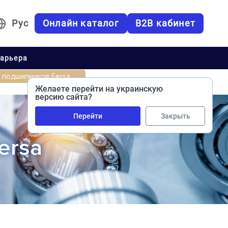
Рус
Онлайн каталог
B2B кабинет
арьера
 подшипников Fersa
Желаете перейти на украинскую
версию сайта?
Перейти
Закрыть
ersa