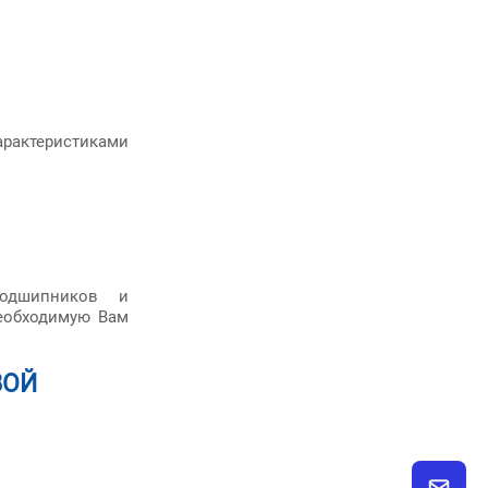
арактеристиками
одшипников и
еобходимую Вам
ВОЙ