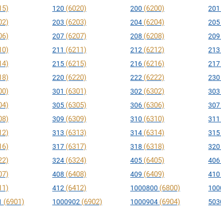
15)
(6020)
(6200)
120
200
20
02)
(6203)
(6204)
203
204
20
06)
(6207)
(6208)
207
208
20
10)
(6211)
(6212)
211
212
21
14)
(6215)
(6216)
215
216
21
18)
(6220)
(6222)
220
222
23
00)
(6301)
(6302)
301
302
30
04)
(6305)
(6306)
305
306
30
08)
(6309)
(6310)
309
310
31
12)
(6313)
(6314)
313
314
31
16)
(6317)
(6318)
317
318
32
22)
(6324)
(6405)
324
405
40
07)
(6408)
(6409)
408
409
41
11)
(6412)
(6800)
412
1000800
100
(6901)
(6902)
(6904)
1
1000902
1000904
503