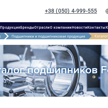
+38 (050) 4-999-555
с
Продукция
Бренды
Отрасли
О компании
Новости
Контакты
К
Каталог
х
Подшипники и подшипниковая продукция
талог подшипников F