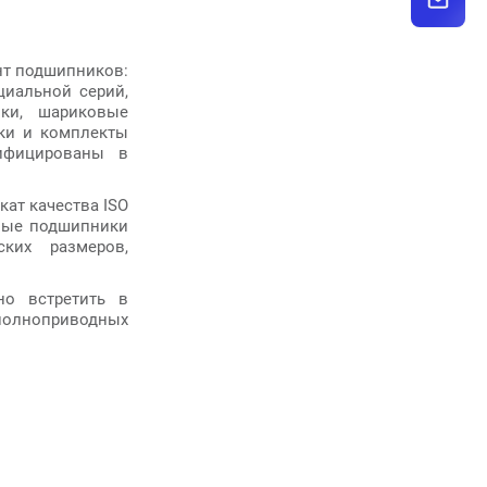
нт подшипников:
иальной серий,
ки, шариковые
ки и комплекты
ифицированы в
ат качества ISO
имые подшипники
ских размеров,
но встретить в
, полноприводных