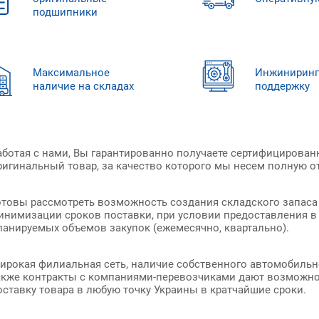
подшипники
Максимальное
Инжинирин
наличие на складах
поддержку
аботая с нами, Вы гарантированно получаете сертифицирова
ригинальный товар, за качество которого мы несем полную о
отовы рассмотреть возможность создания складского запаса
инимизации сроков поставки, при условии предоставления в
ланируемых объемов закупок (ежемесячно, квартально).
ирокая филиальная сеть, наличие собственного автомобильно
акже контракты с компаниями-перевозчиками дают возможно
оставку товара в любую точку Украины в кратчайшие сроки.