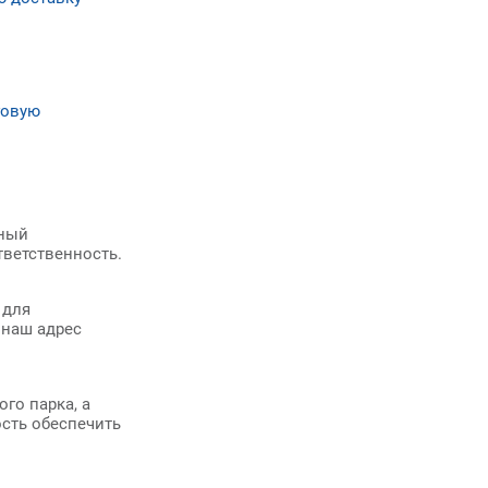
говую
нный
тветственность.
 для
 наш адрес
го парка, а
сть обеспечить