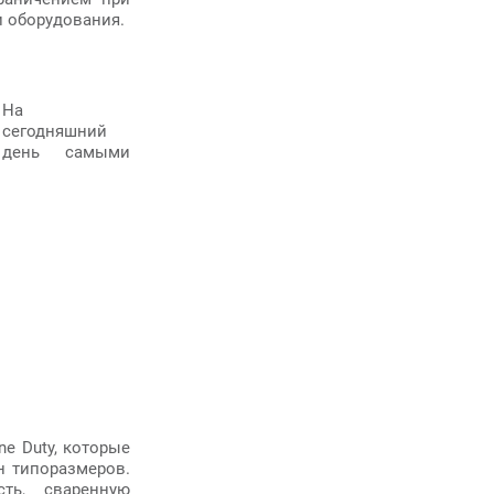
 оборудования.
На
сегодняшний
день самыми
e Duty, которые
н типоразмеров.
ть, сваренную