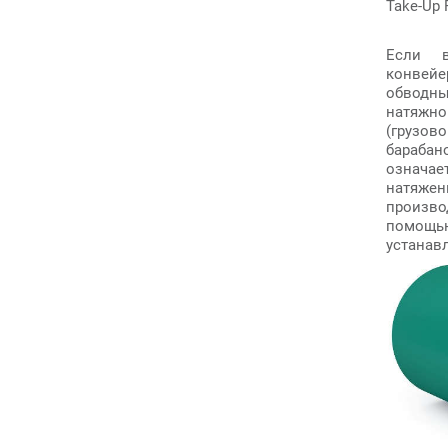
Take-Up 
Если 
конвей
обво
натяжно
(грузово
бараба
означа
натяжен
произв
помощь
устанав