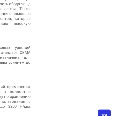
ость обода чаще
я ленты. Также
яется с помощью
ентов, которые
ивают высокую
желых условий
 стандарт CEMA
дназначены для
ным усилием до
вий применения,
а в полностью
ну по сравнению
спользования с
до 2200 Н/мм,