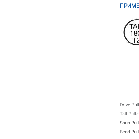
ПРИМЕ
Drive Pu
Tail Pul
Snub Pul
Bend Pul