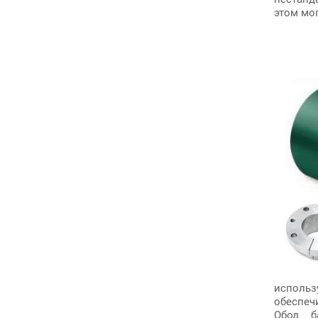
этом мо
использ
обеспеч
Обод б