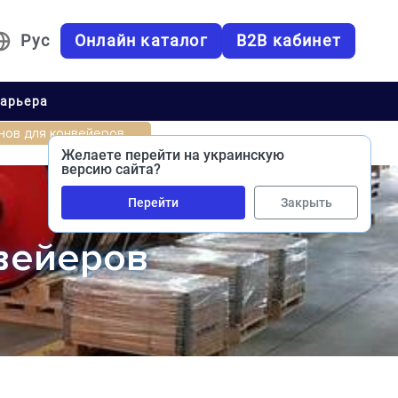
Рус
Онлайн каталог
B2B кабинет
арьера
нов для конвейеров
Желаете перейти на украинскую
версию сайта?
Перейти
Закрыть
нвейеров