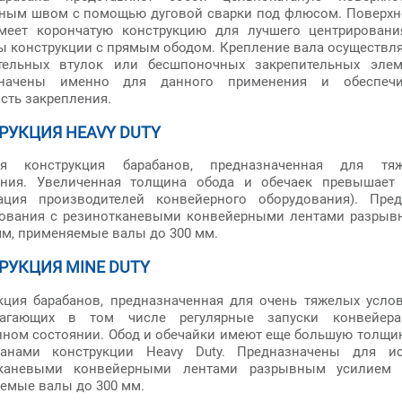
ным швом с помощью дуговой сварки под флюсом. Поверхн
меет корончатую конструкцию для лучшего центрировани
ы конструкции с прямым ободом. Крепление вала осуществл
тельных втулок или бесшпоночных закрепительных элем
значены именно для данного применения и обеспеч
сть закрепления.
РУКЦИЯ HEAVY DUTY
ая конструкция барабанов, предназначенная для тя
ния. Увеличенная толщина обода и обечаек превышает
ация производителей конвейерного оборудования). Пре
ования с резинотканевыми конвейерными лентами разрыв
мм, применяемые валы до 300 мм.
РУКЦИЯ MINE DUTY
кция барабанов, предназначенная для очень тяжелых усло
лагающих в том числе регулярные запуски конвейер
нном состоянии. Обод и обечайки имеют еще большую толщи
банами конструкции Heavy Duty. Предназначены для и
тканевыми конвейерными лентами разрывным усилием 
емые валы до 300 мм.