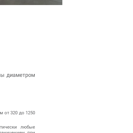
ны диаметром
 от 320 до 1250
ктически любые
раничением при