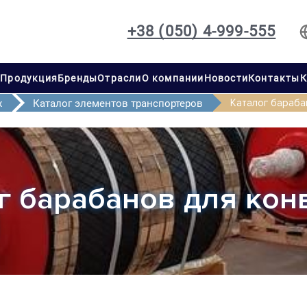
+38 (050) 4-999-555
с
Продукция
Бренды
Отрасли
О компании
Новости
Контакты
К
Каталог бараба
х
Каталог элементов транспортеров
г барабанов для ко