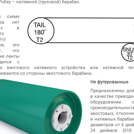
Pulley – натяжной (грузовой) барабан.
в схеме
ера нет
дных и
го
го)
нов, это
ет, что
ие ленты
одится с
ю винтового натяжного устройства или натяжной тел
ливаются со стороны хвостового барабана.
Не футерованные
Предназначены для
в качестве приводн
оборудовании 
производительност
хвостовых, отклон
и натяжных барабан
диаметров от 6 дюй
24 дюймов (610