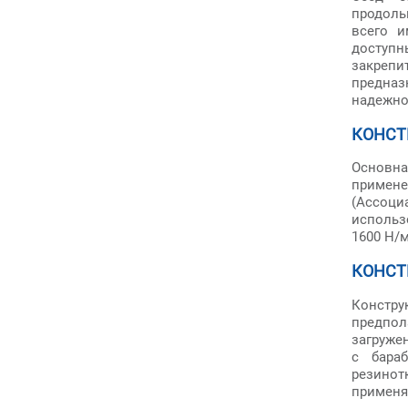
продоль
всего и
доступн
закрепи
предна
надежно
КОНСТ
Основн
примене
(Ассоци
использ
1600 Н/
КОНСТ
Констру
предпо
загруже
с бара
резино
применя