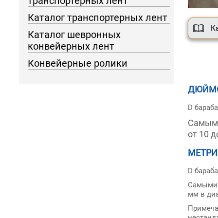
транспортерных лент
Каталог транспортерных лент
К
Каталог шевронных
конвейерных лент
Конвейерные ролики
ДЮЙМ
D барабана
Самыми
от 10 
МЕТРИ
D барабан
Самыми 
мм в диа
Примеч
нестанд