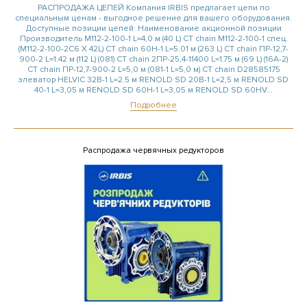
РАСПРОДАЖА ЦЕПЕЙ Компания IRBIS предлагает цепи по
специальным ценам - выгодное решение для вашего оборудования.
Доступные позиции цепей: Наименование акционной позиции
Производитель М112-2-100-1 L=4,0 м (40 L) CT chain М112-2-100-1 спец.
(M112-2-100-2C6 X 42L) CT chain 60H-1 L=5.01 м (263 L) CT chain ПР-12,7-
900-2 L=1.42 м (112 L) (081) CT chain 2ПР-25,4-11400 L=1.75 м (69 L) (16A-2)
CT chain ПР-12,7-900-2 L=5,0 м (081-1 L=5,0 м) CT chain D28585175
элеватор HELVIC 32B-1 L=2.5 м RENOLD SD 20B-1 L=2,5 м RENOLD SD
40-1 L=3,05 м RENOLD SD 60H-1 L=3,05 м RENOLD SD 60HV...
Подробнее
Распродажа червячных редукторов