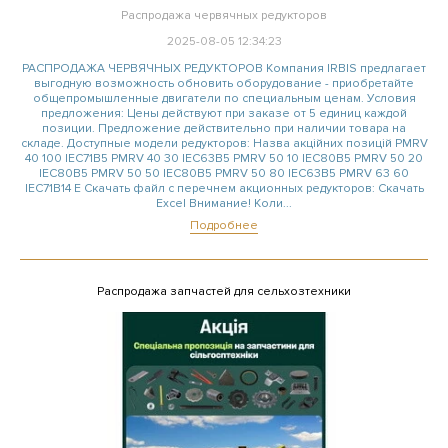
Распродажа червячных редукторов
2025-08-05 12:34:23
РАСПРОДАЖА ЧЕРВЯЧНЫХ РЕДУКТОРОВ Компания IRBIS предлагает
выгодную возможность обновить оборудование - приобретайте
общепромышленные двигатели по специальным ценам. Условия
предложения: Цены действуют при заказе от 5 единиц каждой
позиции. Предложение действительно при наличии товара на
складе. Доступные модели редукторов: Назва акційних позицій PMRV
40 100 IEC71B5 PMRV 40 30 IEC63B5 PMRV 50 10 IEC80B5 PMRV 50 20
IEC80B5 PMRV 50 50 IEC80B5 PMRV 50 80 IEC63B5 PMRV 63 60
IEC71B14 E Скачать файл с перечнем акционных редукторов: Скачать
Excel Внимание! Коли...
Подробнее
Распродажа запчастей для сельхозтехники