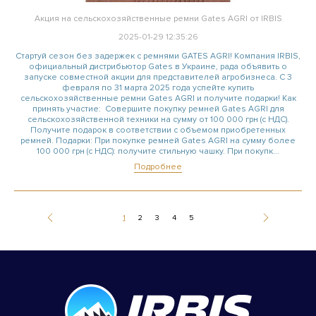
Акция на сельскохозяйственные ремни Gates AGRI от IRBIS
2025-01-29 12:35:26
Стартуй сезон без задержек с ремнями GATES AGRI! Компания IRBIS,
официальный дистрибьютор Gates в Украине, рада объявить о
запуске совместной акции для представителей агробизнеса. С 3
февраля по 31 марта 2025 года успейте купить
сельскохозяйственные ремни Gates AGRI и получите подарки! Как
принять участие: Совершите покупку ремней Gates AGRI для
сельскохозяйственной техники на сумму от 100 000 грн (с НДС).
Получите подарок в соответствии с объемом приобретенных
ремней. Подарки: При покупке ремней Gates AGRI на сумму более
100 000 грн (с НДС): получите стильную чашку. При покупк...
Подробнее
1
2
3
4
5