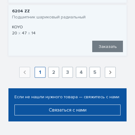
6204 ZZ
Подшипник шариковый радиальный
KOYO
20
47
14
Заказать
1
2
3
4
5
Если не нашли нужного товара — свяжитесь с нами
Связаться с нами