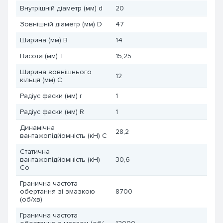
Внутрішній діаметр (мм) d
20
Зовнішній діаметр (мм) D
47
Ширина (мм) B
14
Висота (мм) T
15,25
Ширина зовнішнього
12
кільця (мм) C
Радіус фаски (мм) r
1
Радіус фаски (мм) R
1
Динамічна
28,2
вантажопідйомність (кН) C
Статична
вантажопідйомність (кН)
30,6
Co
Гранична частота
обертання зі змазкою
8700
(об/хв)
Гранична частота