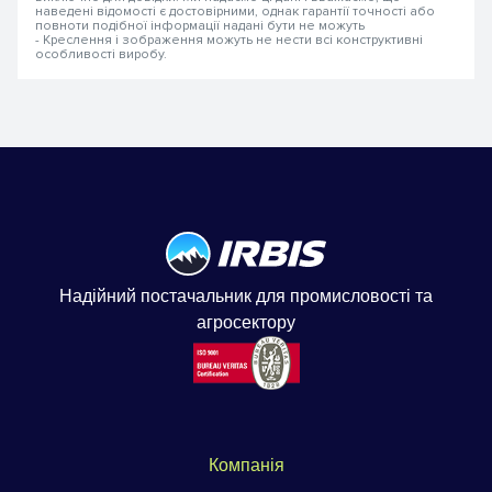
наведені відомості є достовірними, однак гарантії точності або
повноти подібної інформації надані бути не можуть
- Креслення і зображення можуть не нести всі конструктивні
особливості виробу.
Надійний постачальник для промисловості та
агросектору
Компанія