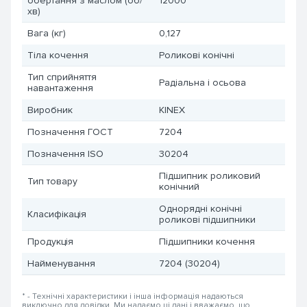
обертання з маслом (об/
12000
хв)
Вага (кг)
0,127
Тіла кочення
Роликові конічні
Тип сприйняття
Радіальна і осьова
навантаження
Виробник
KINEX
Позначення ГОСТ
7204
Позначення ISO
30204
Підшипник роликовий
Тип товару
конічний
Однорядні конічні
Класифікація
роликові підшипники
Продукція
Підшипники кочення
Найменування
7204 (30204)
* - Технічні характеристики і інша інформація надаються
виключно для довідки. Ми надаємо ці дані і вважаємо, що