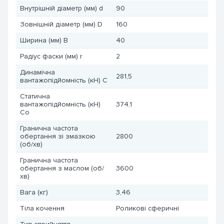
Внутрішній діаметр (мм) d
90
Зовнішній діаметр (мм) D
160
Ширина (мм) B
40
Радіус фаски (мм) r
2
Динамічна
281,5
вантажопідйомність (кН) C
Статична
вантажопідйомність (кН)
374,1
Co
Гранична частота
обертання зі змазкою
2800
(об/хв)
Гранична частота
обертання з маслом (об/
3600
хв)
Вага (кг)
3,46
Тіла кочення
Роликові сферичні