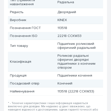
Тип сприйняття
Радіальна
навантаження
Рядність
Дворядний
Виробник
KINEX
Позначення ГОСТ
113518
Позначення ISO
22218 CCKW33
Підшипник роликовий
Тип товару
сферичний радіальний
Роликові радіальні
сферичні дворядні
Класифікація
підшипники з конічним
отвором
Продукція
Підшипники кочення
Посадковий отвір
Конічний
Найменування
113518 (22218 CCKW33)
* - Технічні характеристики і інша інформація надаються
виключно для довідки. Ми надаємо ці дані і вважаємо, що
наведені відомості є достовірними, однак гарантії точності або