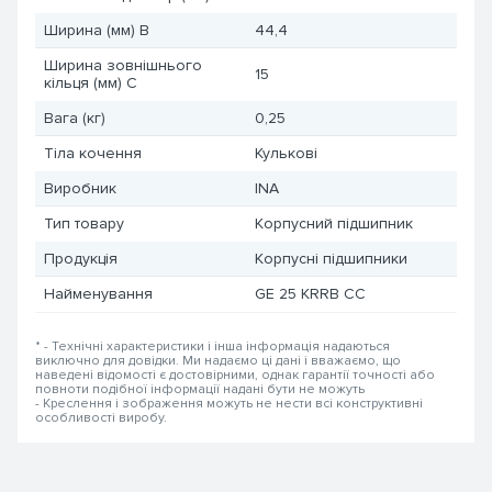
Ширина (мм) B
44,4
Ширина зовнішнього
15
кільця (мм) C
Вага (кг)
0,25
Тіла кочення
Кулькові
Виробник
INA
Тип товару
Корпусний підшипник
Продукція
Корпусні підшипники
Найменування
GE 25 KRRB CC
* - Технічні характеристики і інша інформація надаються
виключно для довідки. Ми надаємо ці дані і вважаємо, що
наведені відомості є достовірними, однак гарантії точності або
повноти подібної інформації надані бути не можуть
- Креслення і зображення можуть не нести всі конструктивні
особливості виробу.