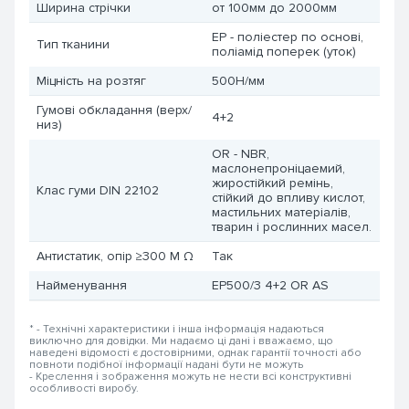
Ширина стрічки
от 100мм до 2000мм
EP - поліестер по основі,
Тип тканини
поліамід поперек (уток)
Міцність на розтяг
500Н/мм
Гумові обкладання (верх/
4+2
низ)
OR - NBR,
маслонепроніцаемий,
жиростійкий ремінь,
Клас гуми DIN 22102
стійкий до впливу кислот,
мастильних матеріалів,
тварин і рослинних масел.
Антистатик, опір ≥300 М Ω
Так
Найменування
EP500/3 4+2 OR AS
* - Технічні характеристики і інша інформація надаються
виключно для довідки. Ми надаємо ці дані і вважаємо, що
наведені відомості є достовірними, однак гарантії точності або
повноти подібної інформації надані бути не можуть
- Креслення і зображення можуть не нести всі конструктивні
особливості виробу.