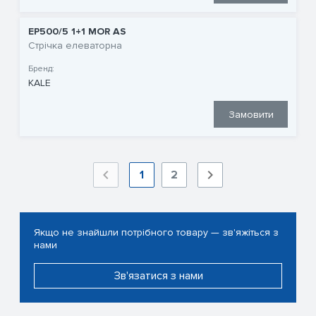
EP500/5 1+1 MOR AS
Стрічка елеваторна
Бренд:
KALE
Замовити
1
2
Якщо не знайшли потрібного товару — зв'яжіться з
нами
Зв'язатися з нами