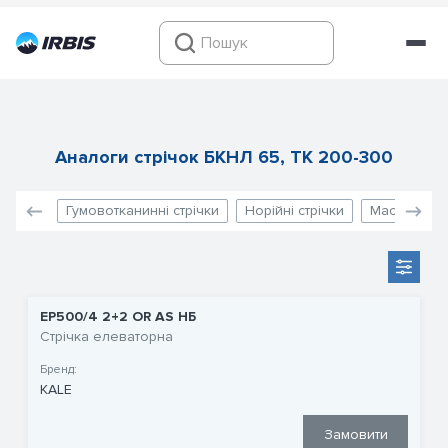
Аналоги стрічок БКНЛ 65, ТК 200-300
Гумовотканинні стрічки
Норійні стрічки
Маслостійкі
EP500/4 2+2 OR AS НБ
Стрічка елеваторна
Бренд:
KALE
Замовити