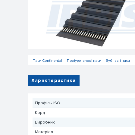
Паси Сontinental
Поліуретанові паси
Зубчасті паси
Характеристики
Профіль ISO
Корд
Виробник
Матеріал