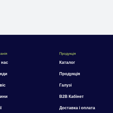
анія
Продукція
 нас
Каталог
нди
Продукція
віс
Галузі
ини
B2B Кабінет
ї
Доставка і оплата