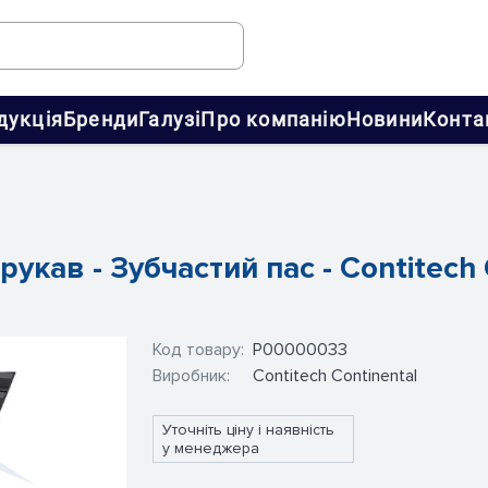
дукція
Бренди
Галузі
Про компанію
Новини
Конта
рукав - Зубчастий пас - Contitech 
Код товару:
Р00000033
Виробник:
Contitech Continental
Уточніть ціну і наявність
у менеджера