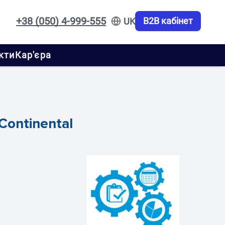
+38 (050) 4-999-555
B2B кабінет
UK
кти
Кар'єра
Continental