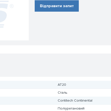
Відправити запит
AT20
Сталь
Contitech Continental
Поліуретановий