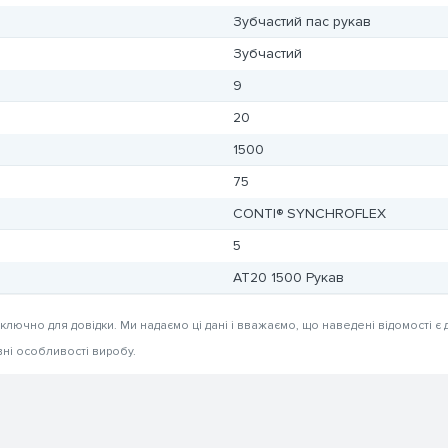
Зубчастий пас рукав
Зубчастий
9
20
1500
75
CONTI® SYNCHROFLEX
5
AT20 1500 Рукав
иключно для довідки. Ми надаємо ці дані і вважаємо, що наведені відомості є 
вні особливості виробу.