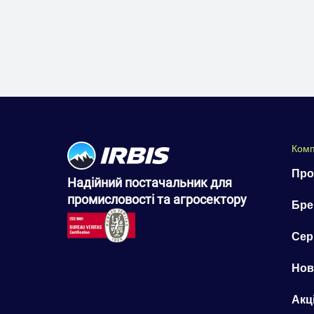
Комп
Про
Надійний постачальник для
промисловості та агросектору
Бре
Сер
Нов
Акці