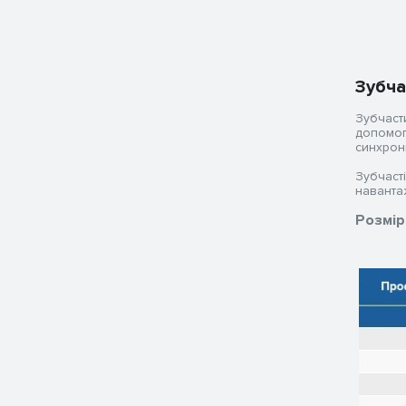
Зубча
Зубчаст
допомог
синхронн
Зубчаст
наванта
Розмір