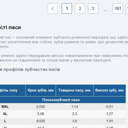
1
2
3
181
...
сті паси
ий пас – основний елемент зубчасто-ременної передачі, що здійс
ою зачеплення між собою зубів ременя та шківа. Що дозволяє в
ість.
і ремені здатні передавати високі навантаження при невеликих п
ження на підшипники та опори валів у механізмі передачі.
и профілів зубчастих пасів