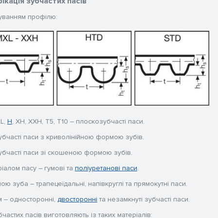
ікація зубчастих пасів
уванням профілю:
 L,
H
, XH, XXH, T5, T10 – плоскозубчасті паси.
убчасті паси з криволінійною формою зубів.
убчасті паси зі скошеною формою зубів.
іалом пасу – гумові та
поліуретанові паси
.
ю зуба – трапецеїдальні, напівкруглі та прямокутні паси.
м – односторонні,
двосторонні
та незамкнуті зубчасті паси.
частих пасів виготовляють із таких матеріалів: