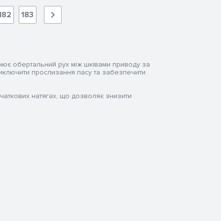
182
183
нює обертальний рух між шківами приводу за
иключити прослизання пасу та забезпечити
очаткових натягах, що дозволяє знизити