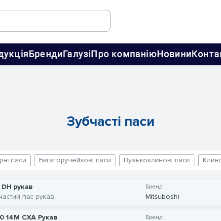
дукція
Бренди
Галузі
Про компанію
Новини
Конта
Зубчасті паси
рні паси
Багаторучейкові паси
Вузькоклинові паси
Клино
 DH рукав
Бренд:
частий пас рукав
Mitsuboshi
0 14M CXA Рукав
Бренд: