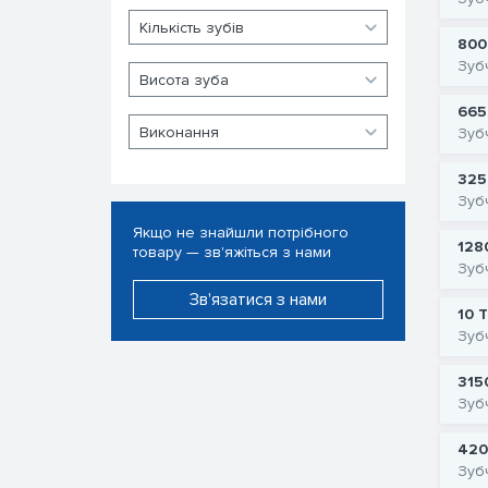
800
Зуб
665
Зуб
325
Зуб
Якщо не знайшли потрібного
128
товару — зв'яжіться з нами
Зуб
Зв'язатися з нами
10 
Зуб
315
Зуб
420
Зуб