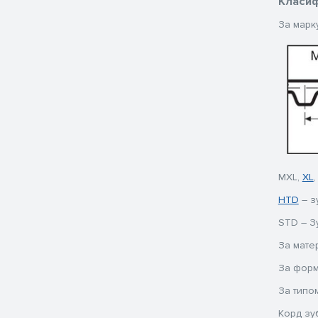
Класиф
За марк
MXL,
XL
,
HTD
– з
STD – З
За матер
За формо
За типо
Корд зуб