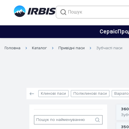
Сервіс
Про
Головна
Каталог
Привідні паси
Зубчасті паси
Клинові паси
Поліклинові паси
Варіато
360
Зуб
350