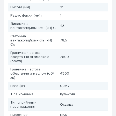
Висота (мм) T
21
Радіус фаски (мм) r
1
Динамічна
43
вантажопідйомність (кН) C
Статична
вантажопідйомність (кН)
78,5
Co
Гранична частота
обертання зі змазкою
2800
(об/хв)
Гранична частота
обертання з маслом (об/
4300
хв)
Вага (кг)
0,267
Тіла кочення
Кулькові
Тип сприйняття
Осьова
навантаження
Виробник
NSK