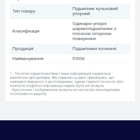
Підшипник кульковий
Тип товару
упорний
Одинарні упорні
шарикопідшипники з
Класифікація
плоскою опорною
поверхнею
Продукція
Підшипники кочення
Найменування
51306
* - Технічні характеристики і інша інформація надаються
виключно для довідки. Ми надаємо ці дані і вважаємо, що
наведені відомості є достовірними, однак гарантії точності або
повноти подібної інформації надані бути не можуть
- Креслення і зображення можуть не нести всі конструктивні
особливості виробу.