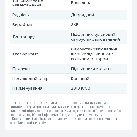
Тип сприйняття
Радіальна
навантаження
Рядність
Дворядний
Виробник
SKF
Підшипник кульковий
Тип товару
самоустановлювальний
Самоустановлювальні
Класифікація
шарикопідшипники з
конічним отвором
Продукція
Підшипники кочення
Посадковий отвір
Конічний
Найменування
2313 K/C3
* - Технічні характеристики і інша інформація надаються
виключно для довідки. Ми надаємо ці дані і вважаємо, що
наведені відомості є достовірними, однак гарантії точності або
повноти подібної інформації надані бути не можуть
- Креслення і зображення можуть не нести всі конструктивні
особливості виробу.