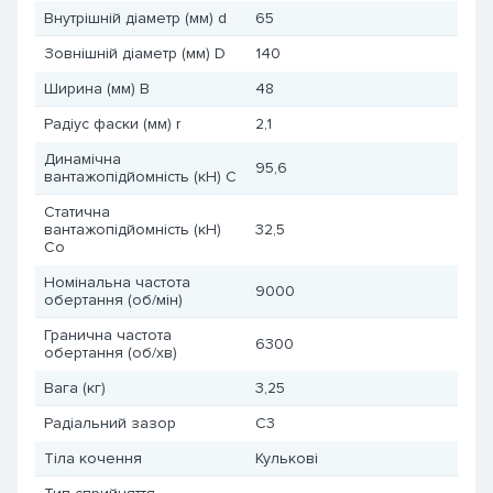
Внутрішній діаметр (мм) d
65
Зовнішній діаметр (мм) D
140
Ширина (мм) B
48
Радіус фаски (мм) r
2,1
Динамічна
95,6
вантажопідйомність (кН) C
Статична
вантажопідйомність (кН)
32,5
Co
Номінальна частота
9000
обертання (об/мін)
Гранична частота
6300
обертання (об/хв)
Вага (кг)
3,25
Радіальний зазор
C3
Тіла кочення
Кулькові