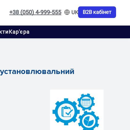
+38 (050) 4-999-555
B2B кабінет
UK
кти
Кар'єра
моустановлювальний