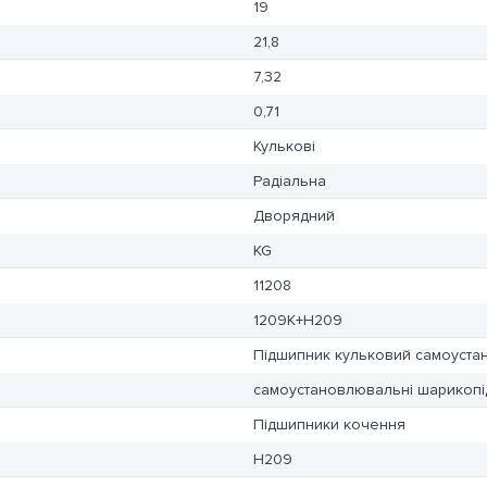
19
21,8
7,32
0,71
Кулькові
Радіальна
Дворядний
KG
11208
1209K+H209
Підшипник кульковий самоуст
самоустановлювальні шарикоп
Підшипники кочення
H209