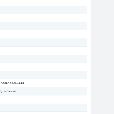
ановлювальний
ідшипники