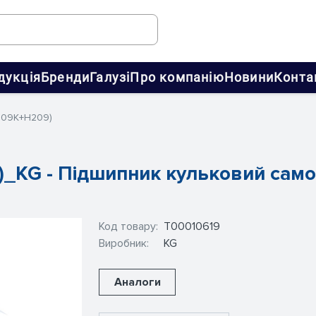
дукція
Бренди
Галузі
Про компанію
Новини
Конта
1209K+H209)
)_KG - Підшипник кульковий са
Код товару:
Т00010619
Виробник:
KG
Аналоги