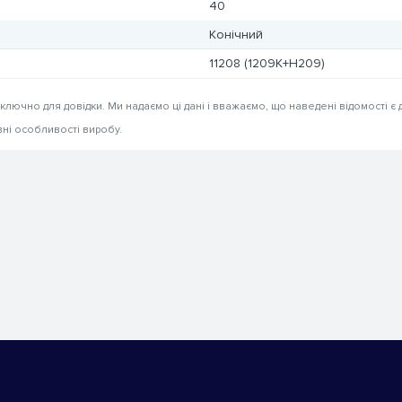
40
Конічний
11208 (1209K+H209)
иключно для довідки. Ми надаємо ці дані і вважаємо, що наведені відомості є 
вні особливості виробу.