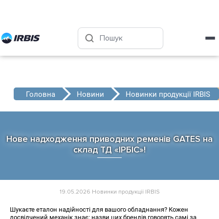
Харків
+38 (050) 4-999-555
Головна
Новини
Новинки продукції IRBIS
Нове надходження приводних ременів GATES на
склад ТД «ІРБІС»!
19.05.2026
Новинки продукції IRBIS
Шукаєте еталон надійності для вашого обладнання? Кожен
досвідчений механік знає: назви цих брендів говорять самі за