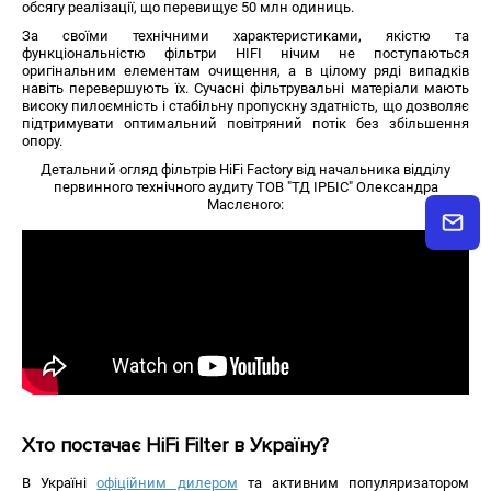
обсягу реалізації, що перевищує 50 млн одиниць.
За своїми технічними характеристиками, якістю та
функціональністю фільтри HIFI нічим не поступаються
оригінальним елементам очищення, а в цілому ряді випадків
навіть перевершують їх. Сучасні фільтрувальні матеріали мають
високу пилоємність і стабільну пропускну здатність, що дозволяє
підтримувати оптимальний повітряний потік без збільшення
опору.
Детальний огляд фільтрів HiFi Factory від начальника відділу
первинного технічного аудиту ТОВ "ТД ІРБІС" Олександра
Маслєного:
Хто постачає HiFi Filter в Україну?
В Україні
офіційним дилером
та активним популяризатором