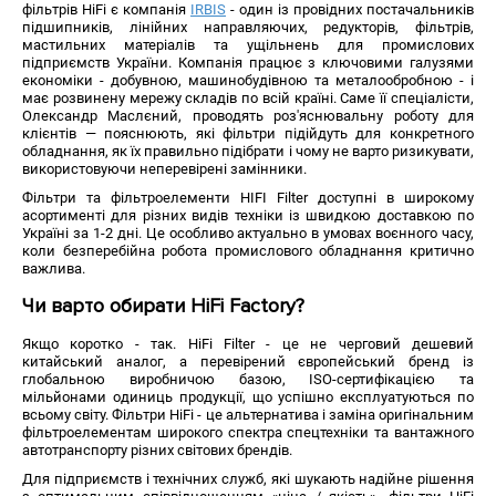
фільтрів HiFi є компанія
IRBIS
- один із провідних постачальників
підшипників, лінійних направляючих, редукторів, фільтрів,
мастильних матеріалів та ущільнень для промислових
підприємств України. Компанія працює з ключовими галузями
економіки - добувною, машинобудівною та металообробною - і
має розвинену мережу складів по всій країні. Саме її спеціалісти,
Олександр Маслєний, проводять роз'яснювальну роботу для
клієнтів — пояснюють, які фільтри підійдуть для конкретного
обладнання, як їх правильно підібрати і чому не варто ризикувати,
використовуючи неперевірені замінники.
Фільтри та фільтроелементи HIFI Filter доступні в широкому
асортименті для різних видів техніки із швидкою доставкою по
Україні за 1-2 дні. Це особливо актуально в умовах воєнного часу,
коли безперебійна робота промислового обладнання критично
важлива.
Чи варто обирати HiFi Factory?
Якщо коротко - так. HiFi Filter - це не черговий дешевий
китайський аналог, а перевірений європейський бренд із
глобальною виробничою базою, ISO-сертифікацією та
мільйонами одиниць продукції, що успішно експлуатуються по
всьому світу. Фільтри HiFi - це альтернатива і заміна оригінальним
фільтроелементам широкого спектра спецтехніки та вантажного
автотранспорту різних світових брендів.
Для підприємств і технічних служб, які шукають надійне рішення