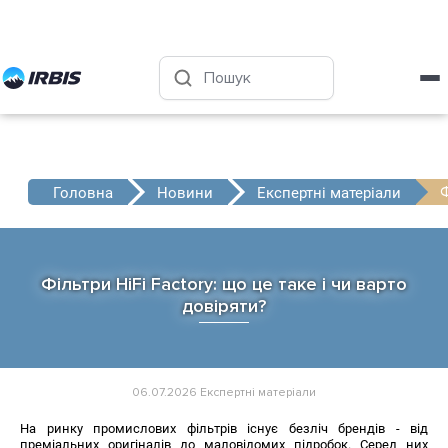
Харків
+38 (050) 4-999-555
Ф
Головна
Новини
Експертні матеріали
Фільтри HiFi Factory: що це таке і чи варто
довіряти?
06.07.2026
Експертні матеріали
На ринку промислових фільтрів існує безліч брендів - від
преміальних оригіналів до маловідомих підробок. Серед них