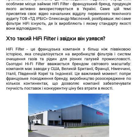
особливе місце займає HiFi Filter - французький бренд, продукція
якого активно використовується в Україні. Саме цій темі
присвятив своє відео начальник відділу первинного технічного
аудиту ТОВ «ТД ІРБІС» Олександр Маслєний, розібравши: які саме
фільтри HiFi існують, де їх виробляють і якому стандарту якості
вони відповідають.
Хто такий HiFi Filter і звідки він узявся?
HiFi Filter - це французька компанія з більш ніж піввіковою
історією, яка спеціалізується на виробництві фільтрів і систем
очищення газів та рідин для різних галузей промисловості.
Сьогодні Hi-Fi Filter вважається брендом світового масштабу:
компанія має заводи у США, Великій Британії, Франції, Німеччині,
Італії, Південній Кореї та Індонезії. Це важливий момент: попри
французьке походження бренду, виробництво розосереджене по
кількох континентах, що дозволяє компанії забезпечувати
гнучкість поставок і конкурентну ціну без втрати в якості.