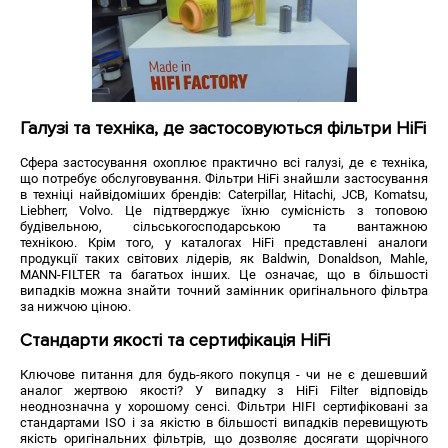
Галузі та техніка, де застосовуються фільтри HiFi
Сфера застосування охоплює практично всі галузі, де є техніка,
що потребує обслуговування. Фільтри HiFi знайшли застосування
в техніці найвідоміших брендів: Caterpillar, Hitachi, JCB, Komatsu,
Liebherr, Volvo. Це підтверджує їхню сумісність з топовою
будівельною, сільськогосподарською та вантажною
технікою. Крім того, у каталогах HiFi представлені аналоги
продукції таких світових лідерів, як Baldwin, Donaldson, Mahle,
MANN-FILTER та багатьох інших. Це означає, що в більшості
випадків можна знайти точний замінник оригінального фільтра
за нижчою ціною.
Стандарти якості та сертифікація HiFi
Ключове питання для будь-якого покупця - чи не є дешевший
аналог жертвою якості? У випадку з HiFi Filter відповідь
неоднозначна у хорошому сенсі. Фільтри HIFI сертифіковані за
стандартами ISO і за якістю в більшості випадків перевищують
якість оригінальних фільтрів, що дозволяє досягати щорічного