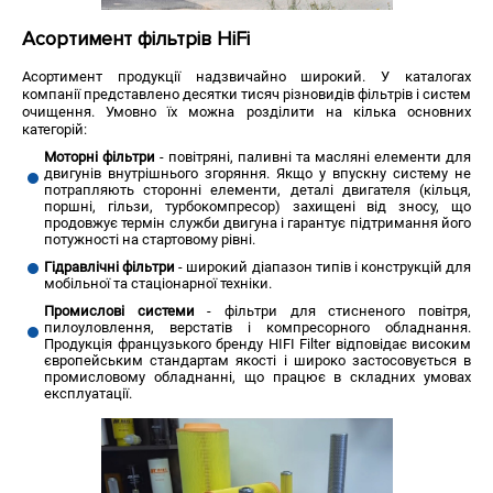
Асортимент фільтрів HiFi
Асортимент продукції надзвичайно широкий. У каталогах
компанії представлено десятки тисяч різновидів фільтрів і систем
очищення. Умовно їх можна розділити на кілька основних
категорій:
Моторні фільтри
- повітряні, паливні та масляні елементи для
двигунів внутрішнього згоряння. Якщо у впускну систему не
потрапляють сторонні елементи, деталі двигателя (кільця,
поршні, гільзи, турбокомпресор) захищені від зносу, що
продовжує термін служби двигуна і гарантує підтримання його
потужності на стартовому рівні.
Гідравлічні фільтри
- широкий діапазон типів і конструкцій для
мобільної та стаціонарної техніки.
Промислові системи
- фільтри для стисненого повітря,
пилоуловлення, верстатів і компресорного обладнання.
Продукція французького бренду HIFI Filter відповідає високим
європейським стандартам якості і широко застосовується в
промисловому обладнанні, що працює в складних умовах
експлуатації.