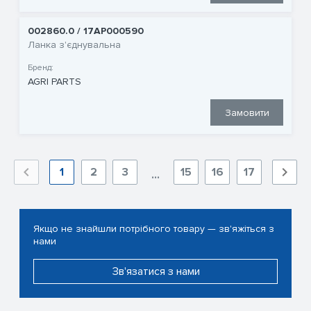
002860.0 / 17AP000590
Ланка з'єднувальна
Бренд:
AGRI PARTS
Замовити
1
2
3
15
16
17
...
Якщо не знайшли потрібного товару — зв'яжіться з
нами
Зв'язатися з нами