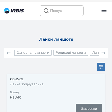
Ланки ланцюга
Однорядні ланцюги
Роликові ланцюги
Ланцюги дл
60-2-CL
Ланка з'єднувальна
Бренд:
HELVIC
Замовити