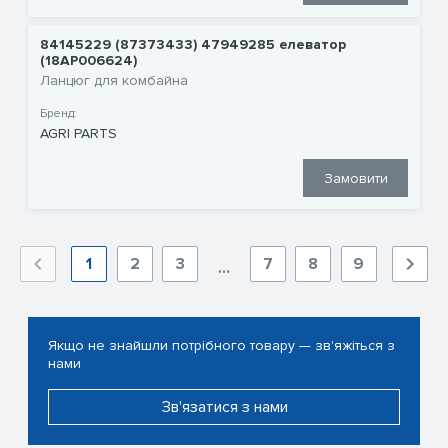
84145229 (87373433) 47949285 елеватор
(18AP006624)
Ланцюг для комбайна
Бренд:
AGRI PARTS
Замовити
1
2
3
7
8
9
...
Якщо не знайшли потрібного товару — зв'яжіться з
нами
Зв'язатися з нами