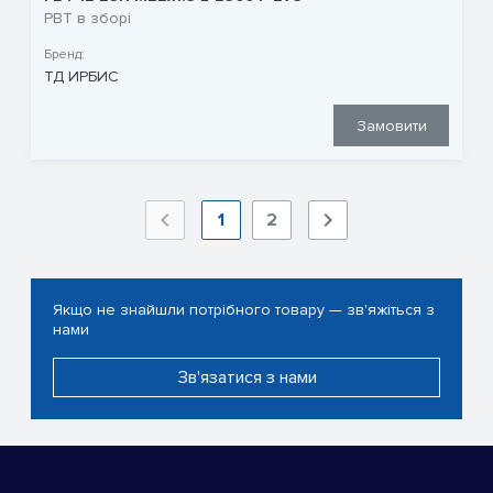
РВТ в зборі
Бренд:
ТД ИРБИС
Замовити
1
2
Якщо не знайшли потрібного товару — зв'яжіться з
нами
Зв'язатися з нами