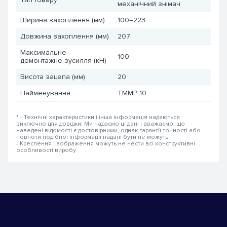
механічний знімач
Ширина захоплення (мм)
100–223
Довжина захоплення (мм)
207
Максимальне
100
демонтажне зусилля (кН)
Висота зацепа (мм)
20
Найменування
TMMP 10
* - Технічні характеристики і інша інформація надаються
виключно для довідки. Ми надаємо ці дані і вважаємо, що
наведені відомості є достовірними, однак гарантії точності або
повноти подібної інформації надані бути не можуть
- Креслення і зображення можуть не нести всі конструктивні
особливості виробу.