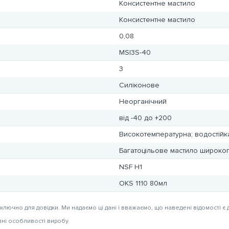
Консистентне мастило
Консистентне мастило
0,08
MSI3S-40
3
Силіконове
Неорганічний
від -40 до +200
Високотемпературна; водостійка
Багатоцільове мастило широког
NSF H1
OKS 1110 80мл
иключно для довідки. Ми надаємо ці дані і вважаємо, що наведені відомості є 
вні особливості виробу.