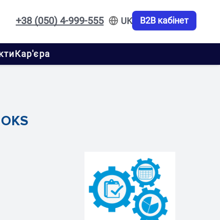
+38 (050) 4-999-555
B2B кабінет
UK
кти
Кар'єра
 OKS