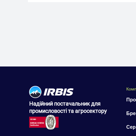
Комп
Про
Надійний постачальник для
промисловості та агросектору
Бре
Сер