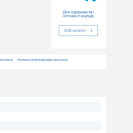
Для підприємств і
оптових покупців
В2В каталог
мастила
Низькотемпературні мастила