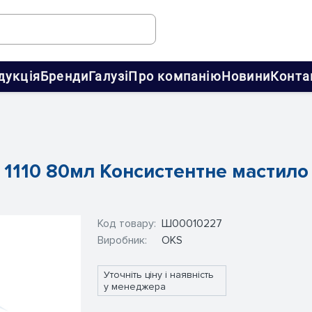
дукція
Бренди
Галузі
Про компанію
Новини
Конта
 1110 80мл Консистентне мастило
Код товару:
Ш00010227
Виробник:
OKS
Уточніть ціну і наявність
у менеджера