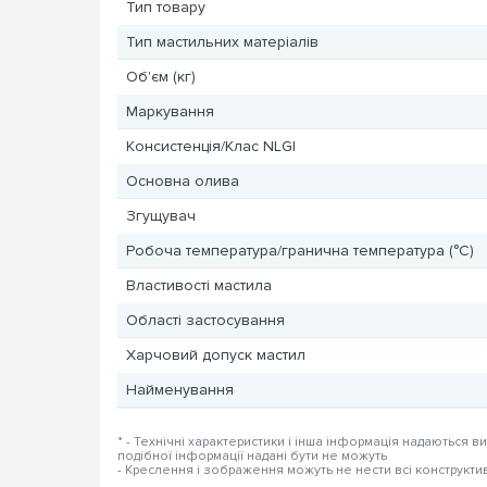
Тип товару
Тип мастильних матеріалів
Об'єм (кг)
Маркування
Консистенція/Клас NLGI
Основна олива
Згущувач
Робоча температура/гранична температура (°C)
Властивості мастила
Області застосування
Харчовий допуск мастил
Найменування
* - Технічні характеристики і інша інформація надаються в
подібної інформації надані бути не можуть
- Креслення і зображення можуть не нести всі конструкти