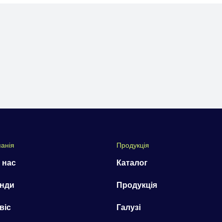
анія
Продукція
 нас
Каталог
нди
Продукція
віс
Галузі