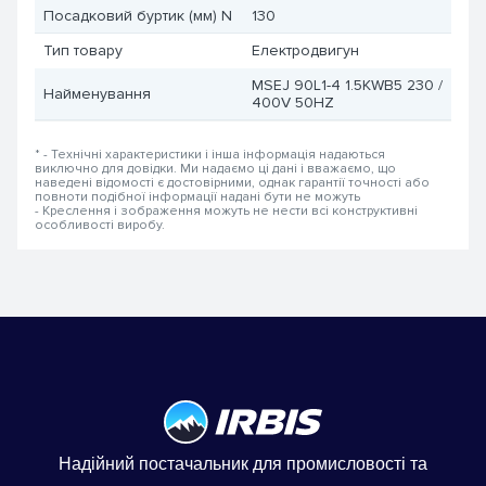
Посадковий буртик (мм) N
130
Тип товару
Електродвигун
MSEJ 90L1-4 1.5KWB5 230 /
Найменування
400V 50HZ
* - Технічні характеристики і інша інформація надаються
виключно для довідки. Ми надаємо ці дані і вважаємо, що
наведені відомості є достовірними, однак гарантії точності або
повноти подібної інформації надані бути не можуть
- Креслення і зображення можуть не нести всі конструктивні
особливості виробу.
Надійний постачальник для промисловості та