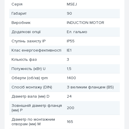
Серія
MSEJ
Габарит
90
Виробник
INDUCTION MOTOR
Додаткові опції
Ел. гальмо
Ступінь захисту IP
IP55
Клас енергоефективності
IE1
Кількість фаз
3
Потужність (кВт) U
1,5
Оберти (об/хв) rpm
1400
Спосіб монтажу (DIN)
З великим фланцем (B5)
Діаметр вала (мм) D
24
Зовнішній діаметр фланця
200
(мм) P
Діаметр по монтажним
165
отворам (мм) M