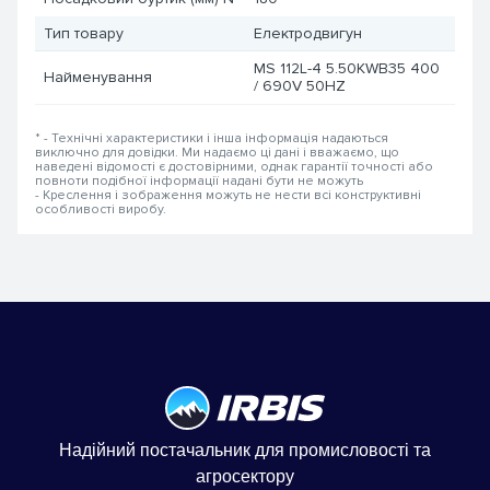
Тип товару
Електродвигун
MS 112L-4 5.50KWB35 400
Найменування
/ 690V 50HZ
* - Технічні характеристики і інша інформація надаються
виключно для довідки. Ми надаємо ці дані і вважаємо, що
наведені відомості є достовірними, однак гарантії точності або
повноти подібної інформації надані бути не можуть
- Креслення і зображення можуть не нести всі конструктивні
особливості виробу.
Надійний постачальник для промисловості та
агросектору