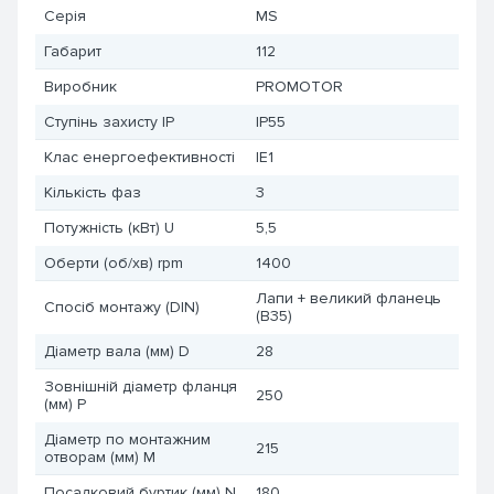
Серія
MS
Габарит
112
Виробник
PROMOTOR
Ступінь захисту IP
IP55
Клас енергоефективності
IE1
Кількість фаз
3
Потужність (кВт) U
5,5
Оберти (об/хв) rpm
1400
Лапи + великий фланець
Спосіб монтажу (DIN)
(B35)
Діаметр вала (мм) D
28
Зовнішній діаметр фланця
250
(мм) P
Діаметр по монтажним
215
отворам (мм) M
Посадковий буртик (мм) N
180