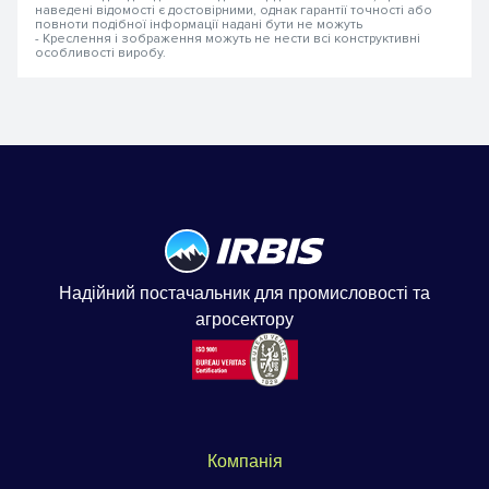
наведені відомості є достовірними, однак гарантії точності або
повноти подібної інформації надані бути не можуть
- Креслення і зображення можуть не нести всі конструктивні
особливості виробу.
Надійний постачальник для промисловості та
агросектору
Компанія