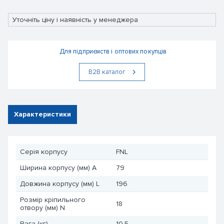
Уточніть ціну і наявність у менеджера
Для підприємств і оптових покупців
В2В каталог
Характеристики
Серія корпусу
FNL
Ширина корпусу (мм) A
79
Довжина корпусу (мм) L
196
Розмір кріпильного
18
отвору (мм) N
Вага (кг)
10,5