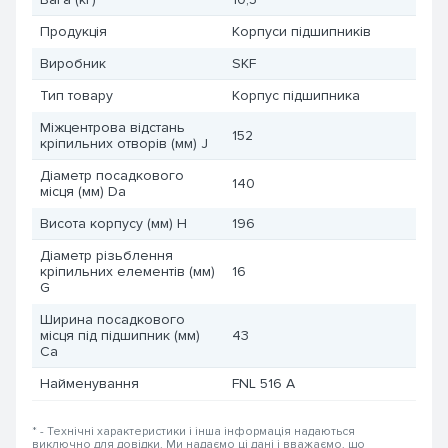
Продукція
Корпуси підшипників
Виробник
SKF
Тип товару
Корпус підшипника
Міжцентрова відстань
152
кріпильних отворів (мм) J
Діаметр посадкового
140
місця (мм) Da
Висота корпусу (мм) H
196
Діаметр різьблення
кріпильних елементів (мм)
16
G
Ширина посадкового
місця під підшипник (мм)
43
Ca
Найменування
FNL 516 A
* - Технічні характеристики і інша інформація надаються
виключно для довідки. Ми надаємо ці дані і вважаємо, що