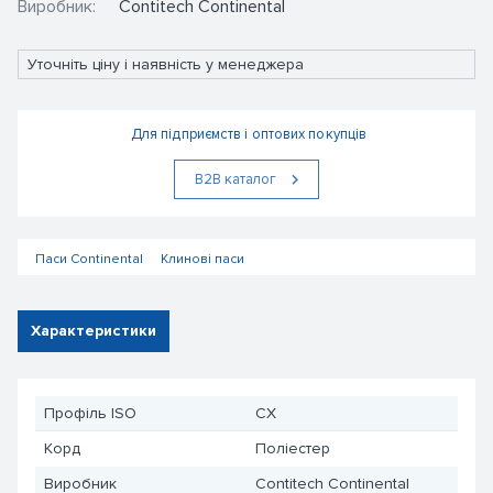
Виробник:
Contitech Continental
Уточніть ціну і наявність у менеджера
Для підприємств і оптових покупців
В2В каталог
Паси Сontinental
Клинові паси
Характеристики
Профіль ISO
CX
Корд
Поліестер
Виробник
Contitech Continental