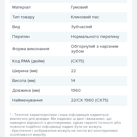
Матеріал
Гумовий
Тип товару
Клиновий пас
Вид
Зубчастий
Перетин
Нормального перетину
Обгорнутий з нарізним
Форма виконання
зубом
Код RMA (дюйм)
(CX75)
Ширина (мм)
22
Висота (мм)
14
Довжина (мм)
1960
Найменування
22/CX 1960 (CX75)
* - Технічні характеристики і інша інформація надаються
виключно для довідки. Ми надаємо ці дані і вважаємо, що
наведені відомості є достовірними, однак гарантії точності або
повноти подібної інформації надані бути не можуть
- Креслення і зображення можуть не нести всі конструктивні
особливості виробу.