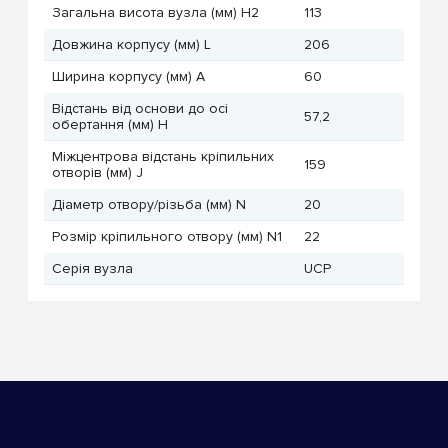
Загальна висота вузла (мм) H2
113
Довжина корпусу (мм) L
206
Ширина корпусу (мм) A
60
Відстань від основи до осі
57,2
обертання (мм) H
Міжцентрова відстань кріпильних
159
отворів (мм) J
Діаметр отвору/різьба (мм) N
20
Розмір кріпильного отвору (мм) N1
22
Серія вузла
UCP