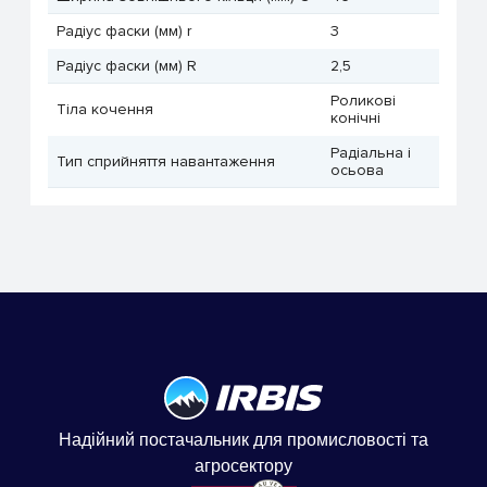
Радіус фаски (мм) r
3
Радіус фаски (мм) R
2,5
Роликові
Тіла кочення
конічні
Радіальна і
Тип сприйняття навантаження
осьова
Надійний постачальник для промисловості та
агросектору