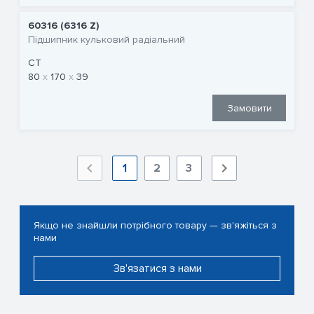
60316 (6316 Z)
Підшипник кульковий радіальний
CT
80
170
39
Замовити
1
2
3
Якщо не знайшли потрібного товару — зв'яжіться з
нами
Зв'язатися з нами