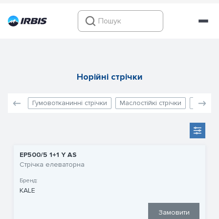
Норійні стрічки
Гумовотканинні стрічки
Маслостійкі стрічки
Антиста
EP500/5 1+1 Y AS
Стрічка елеваторна
Бренд:
KALE
Замовити