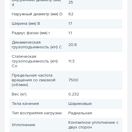
25
d
Наружный диаметр (мм) D
62
Ширина (мм) B
17
Радиус фаски (мм) r
1,1
Динамическая
20,6
грузоподъемность (кН) C
Статическая
грузоподъемность (кН)
11,3
Co
Предельная частота
вращения со смазкой
7500
(об/мин)
Вес (кг)
0,232
Тела качения
Шариковые
Тип восприятия нагрузки
Радиальная
Контактное уплотнение с
Уплотнение
двух сторон