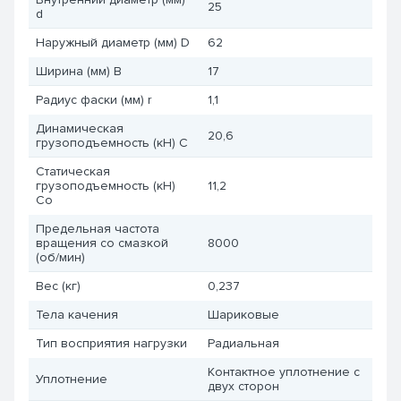
25
d
Наружный диаметр (мм) D
62
Ширина (мм) B
17
Радиус фаски (мм) r
1,1
Динамическая
20,6
грузоподъемность (кН) C
Статическая
грузоподъемность (кН)
11,2
Co
Предельная частота
вращения со смазкой
8000
(об/мин)
Вес (кг)
0,237
Тела качения
Шариковые
Тип восприятия нагрузки
Радиальная
Контактное уплотнение с
Уплотнение
двух сторон