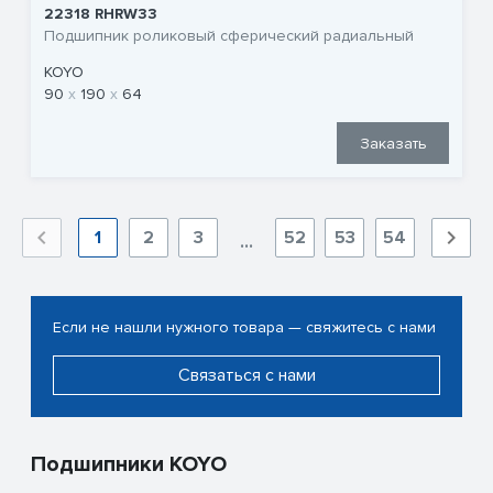
22318 RHRW33
Подшипник роликовый сферический радиальный
KOYO
90
190
64
Заказать
1
2
3
52
53
54
...
Если не нашли нужного товара — свяжитесь с нами
Связаться с нами
Подшипники KOYO