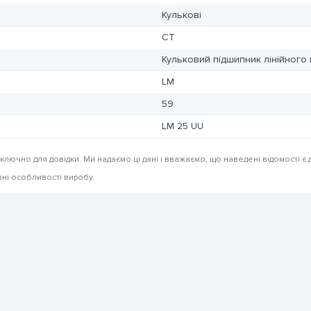
Кулькові
CT
Кульковий підшипник лінійного
LM
59
LM 25 UU
иключно для довідки. Ми надаємо ці дані і вважаємо, що наведені відомості є 
вні особливості виробу.