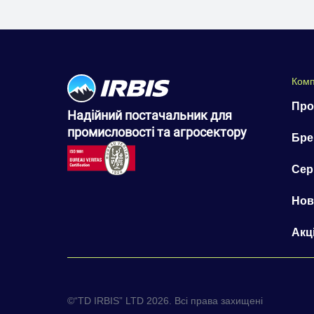
Комп
Про
Надійний постачальник для
промисловості та агросектору
Бре
Сер
Нов
Акці
©“TD IRBIS” LTD 2026. Всі права захищені