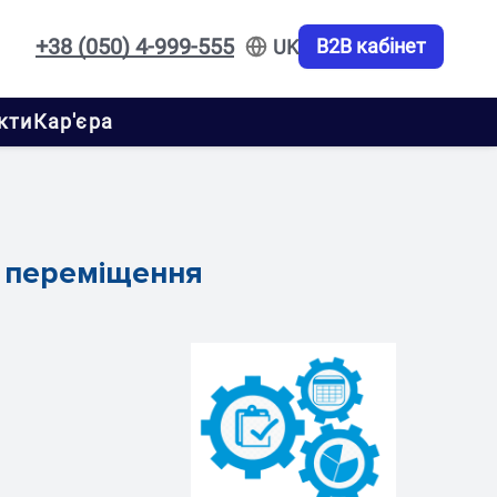
+38 (050) 4-999-555
B2B кабінет
UK
кти
Кар'єра
о переміщення