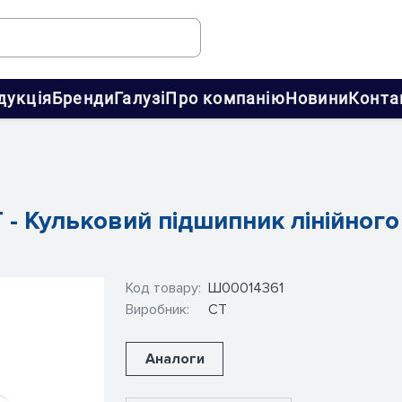
дукція
Бренди
Галузі
Про компанію
Новини
Конта
T - Кульковий підшипник лінійног
Код товару:
Ш00014361
Виробник:
CT
Аналоги