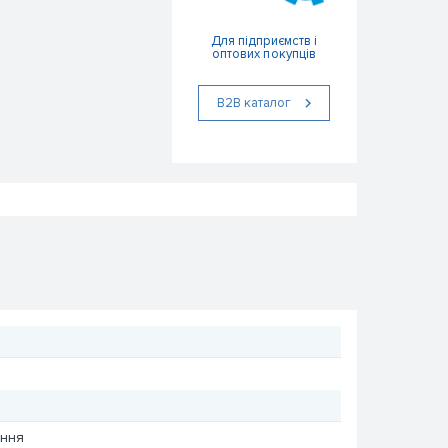
Для підприємств і
оптових покупців
В2В каталог
ення