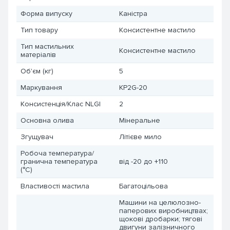
Форма випуску
Каністра
Тип товару
Консистентне мастило
Тип мастильних
Консистентне мастило
матеріалів
Об'єм (кг)
5
Маркування
KP2G-20
Консистенція/Клас NLGI
2
Основна олива
Мінеральне
Згущувач
Літієве мило
Робоча температура/
гранична температура
від -20 до +110
(°C)
Властивості мастила
Багатоцільова
Машини на целюлозно-
паперових виробництвах;
щокові дробарки; тягові
двигуни залізничного