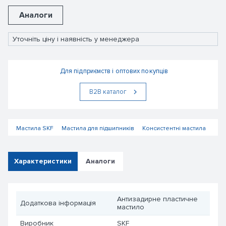
Аналоги
Уточніть ціну і наявність у менеджера
Для підприємств і оптових покупців
В2В каталог
Мастила SKF
Мастила для підшипників
Консистентні мастила
Характеристики
Аналоги
Антизадирне пластичне
Додаткова інформація
мастило
Виробник
SKF