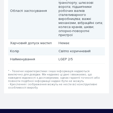
транспорту; шлюзові
ворота; підшипники
Області застосування
робочих валків
сталеливарного
виробництва; важкі
механізми, вібраційні сита;
колеса кранів, шківи;
опорно-поворотні
пристрої
Харчовий допуск мастил
Немає
Колір
Світло коричневий
Найменування
LGEP 2/5
* - Технічні характеристики і інша інформація надаються
виключно для довідки. Ми надаємо ці дані і вважаємо, що
наведені відомості є достовірними, однак гарантії точності або
повноти подібної інформації надані бути не можуть
- Креслення і зображення можуть не нести всі конструктивні
особливості виробу.