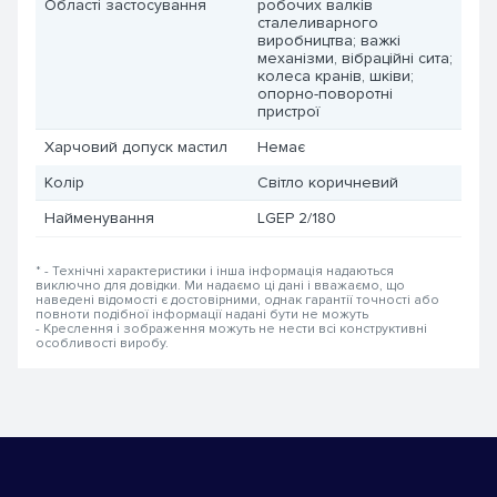
Області застосування
робочих валків
сталеливарного
виробництва; важкі
механізми, вібраційні сита;
колеса кранів, шківи;
опорно-поворотні
пристрої
Харчовий допуск мастил
Немає
Колір
Світло коричневий
Найменування
LGEP 2/180
* - Технічні характеристики і інша інформація надаються
виключно для довідки. Ми надаємо ці дані і вважаємо, що
наведені відомості є достовірними, однак гарантії точності або
повноти подібної інформації надані бути не можуть
- Креслення і зображення можуть не нести всі конструктивні
особливості виробу.