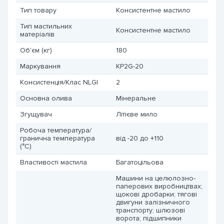
Тип товару
Консистентне мастило
Тип мастильних
Консистентне мастило
матеріалів
Об'єм (кг)
180
Маркування
KP2G-20
Консистенція/Клас NLGI
2
Основна олива
Мінеральне
Згущувач
Літієве мило
Робоча температура/
гранична температура
від -20 до +110
(°C)
Властивості мастила
Багатоцільова
Машини на целюлозно-
паперових виробництвах;
щокові дробарки; тягові
двигуни залізничного
транспорту; шлюзові
ворота; підшипники